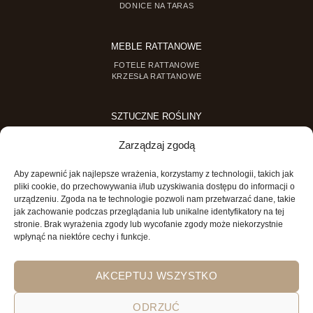
DONICE NA TARAS
MEBLE RATTANOWE
FOTELE RATTANOWE
KRZESŁA RATTANOWE
SZTUCZNE ROŚLINY
SZTUCZNE DRZEWKA
Zarządzaj zgodą
SZTUCZNE ROŚLINY DONICZKOWE
Aby zapewnić jak najlepsze wrażenia, korzystamy z technologii, takich jak
MINI OGRODY
pliki cookie, do przechowywania i/lub uzyskiwania dostępu do informacji o
urządzeniu. Zgoda na te technologie pozwoli nam przetwarzać dane, takie
MINI OGRÓD DLA DZIECI
jak zachowanie podczas przeglądania lub unikalne identyfikatory na tej
stronie. Brak wyrażenia zgody lub wycofanie zgody może niekorzystnie
wpłynąć na niektóre cechy i funkcje.
AKCEPTUJ WSZYSTKO
ODRZUĆ