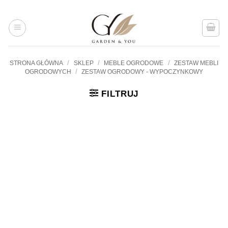
Przejdź
do
treści
/
/
/
STRONA GŁÓWNA
SKLEP
MEBLE OGRODOWE
ZESTAW MEBLI
/
OGRODOWYCH
ZESTAW OGRODOWY - WYPOCZYNKOWY
FILTRUJ