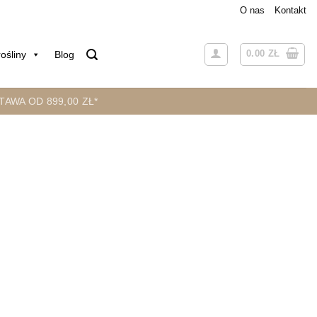
O nas
Kontakt
0.00
ZŁ
ośliny
Blog
AWA OD 899,00 ZŁ*