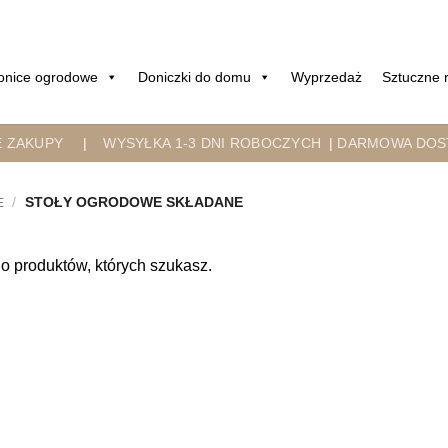
onice ogrodowe
Doniczki do domu
Wyprzedaż
Sztuczne r
E ZAKUPY
|
WYSYŁKA 1-3 DNI ROBOCZYCH
|
DARMOWA DOST
/
STOŁY OGRODOWE SKŁADANE
E
o produktów, których szukasz.