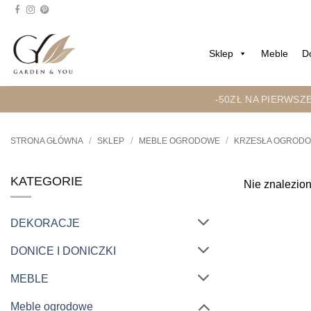
Przejdź
do
treści
Sklep
Meble
D
-50ZŁ NA PIERWSZ
/
/
/
STRONA GŁÓWNA
SKLEP
MEBLE OGRODOWE
KRZESŁA OGROD
KATEGORIE
Nie znalezion
DEKORACJE
DONICE I DONICZKI
MEBLE
Meble ogrodowe