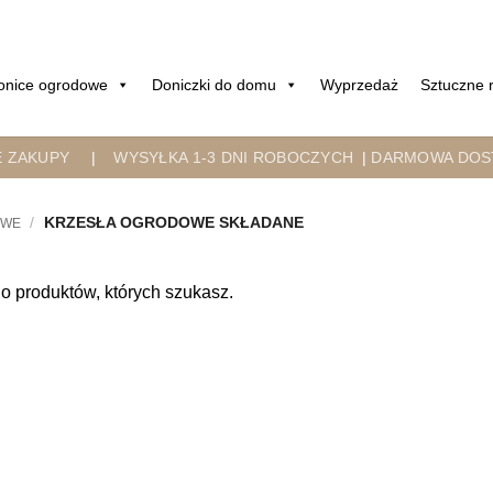
onice ogrodowe
Doniczki do domu
Wyprzedaż
Sztuczne r
E ZAKUPY
|
WYSYŁKA 1-3 DNI ROBOCZYCH
|
DARMOWA DOST
/
KRZESŁA OGRODOWE SKŁADANE
OWE
o produktów, których szukasz.