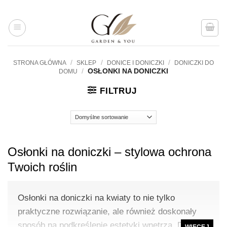
Przejdź
do
treści
/
/
/
STRONA GŁÓWNA
SKLEP
DONICE I DONICZKI
DONICZKI DO
/
OSŁONKI NA DONICZKI
DOMU
FILTRUJ
Osłonki na doniczki – stylowa ochrona
Twoich roślin
Osłonki na doniczki na kwiaty to nie tylko
praktyczne rozwiązanie, ale również doskonały
sposób na podkreślenie estetyki wnętrza. Dzięki