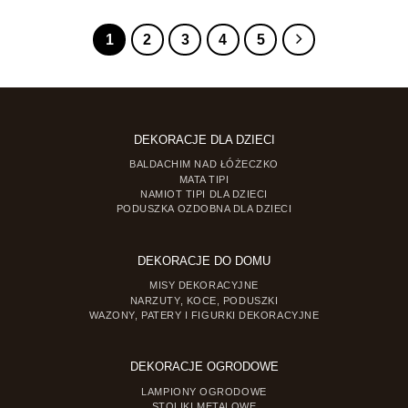
od
od
68.99 zł
69.00 zł
do
do
1
2
3
4
5
124.90 zł
117.90 z
DEKORACJE DLA DZIECI
BALDACHIM NAD ŁÓŻECZKO
MATA TIPI
NAMIOT TIPI DLA DZIECI
PODUSZKA OZDOBNA DLA DZIECI
DEKORACJE DO DOMU
MISY DEKORACYJNE
NARZUTY, KOCE, PODUSZKI
WAZONY, PATERY I FIGURKI DEKORACYJNE
DEKORACJE OGRODOWE
LAMPIONY OGRODOWE
STOLIKI METALOWE