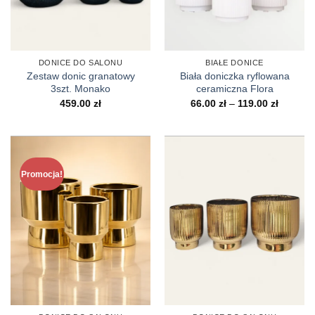
ceramiczne modele, trwałość metalu, czy
naturalne wiklinowe warianty, w naszej ofercie
znajdziesz osłonkę ozdobną idealnie dopasowaną
DONICE DO SALONU
BIAŁE DONICE
do Twojego stylu. Dodaj wyjątkowego charakteru
Zestaw donic granatowy
Biała doniczka ryflowana
swoim roślinom i ciesz się pięknie zaaranżowaną
3szt. Monako
ceramiczna Flora
Zakres
459.00
zł
66.00
zł
–
119.00
zł
przestrzenią w domu, na balkonie czy tarasie
cen:
od
każdego dnia!
66.00 zł
do
119.00 z
Promocja!