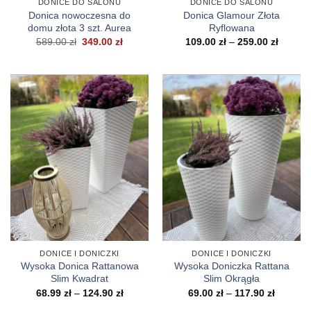
DONICE DO SALONU
DONICE DO SALONU
Donica nowoczesna do
Donica Glamour Złota
domu złota 3 szt. Aurea
Ryflowana
Pierwotna
Aktualna
Zakres
589.00
zł
349.00
zł
109.00
zł
–
259.00
zł
cena
cena
cen:
wynosiła:
wynosi:
od
589.00 zł.
349.00 zł.
109.00 
do
259.00 
DONICE I DONICZKI
DONICE I DONICZKI
Wysoka Donica Rattanowa
Wysoka Doniczka Rattana
Slim Kwadrat
Slim Okrągła
Zakres
Zakres
68.99
zł
–
124.90
zł
69.00
zł
–
117.90
zł
cen:
cen: