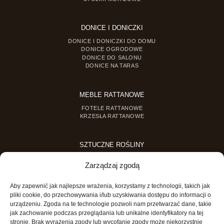
DONICE I DONICZKI
DONICE I DONICZKI DO DOMU
DONICE OGRODOWE
DONICE DO SALONU
DONICE NA TARAS
MEBLE RATTANOWE
FOTELE RATTANOWE
KRZESŁA RATTANOWE
SZTUCZNE ROŚLINY
SZTUCZNE DRZEWKA
Zarządzaj zgodą
SZTUCZNE ROŚLINY DONICZKOWE
Aby zapewnić jak najlepsze wrażenia, korzystamy z technologii, takich jak
MINI OGRODY
pliki cookie, do przechowywania i/lub uzyskiwania dostępu do informacji o
urządzeniu. Zgoda na te technologie pozwoli nam przetwarzać dane, takie
MINI OGRÓD DLA DZIECI
jak zachowanie podczas przeglądania lub unikalne identyfikatory na tej
stronie. Brak wyrażenia zgody lub wycofanie zgody może niekorzystnie