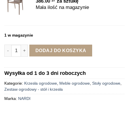
zł
386.00
za sztukę
Mała ilość na magazynie
1 w magazynie
ilość Stół ogrodowy z 4 krzesłami brązowy 80x80 cm
DODAJ DO KOSZYKA
Wysyłka od 1 do 3 dni roboczych
Kategorie:
Krzesła ogrodowe
,
Meble ogrodowe
,
Stoły ogrodowe
,
Zestaw ogrodowy - stół i krzesła
Marka:
NARDI