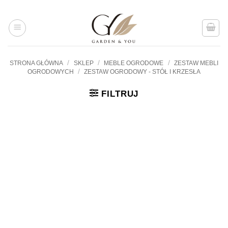
Przejdź
do
treści
/
/
/
STRONA GŁÓWNA
SKLEP
MEBLE OGRODOWE
ZESTAW MEBLI
/
OGRODOWYCH
ZESTAW OGRODOWY - STÓŁ I KRZESŁA
FILTRUJ