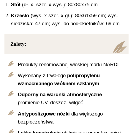
Stół
(dł. x. szer. x wys.): 80x80x75 cm
Krzesło
(wys. x szer. x gł.): 80x61x59 cm; wys.
siedziska: 47 cm; wys. do podłokietników: 69 cm
Zalety:
Produkty renomowanej włoskiej marki NARDI
Wykonany z trwałego
polipropylenu
wzmacnianego włóknem szklanym
Odporny na warunki atmosferyczne
–
promienie UV, deszcz, wilgoć
Antypoślizgowe nóżki
dla większego
bezpieczeństwa
Lekka konstrukcja
ułatwiająca przestawianie i