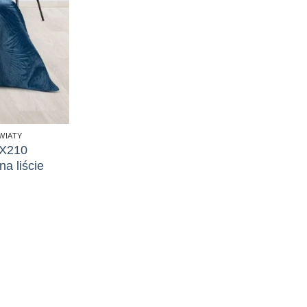
WIATY
0X210
 liście