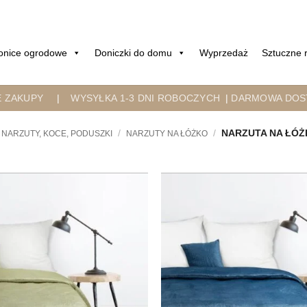
onice ogrodowe
Doniczki do domu
Wyprzedaż
Sztuczne r
E ZAKUPY
|
WYSYŁKA 1-3 DNI ROBOCZYCH
|
DARMOWA DOST
/
/
NARZUTA NA ŁÓŻ
NARZUTY, KOCE, PODUSZKI
NARZUTY NA ŁÓŻKO