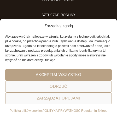
KRZESŁA RATTANOWE
SZTUCZNE ROŚLINY
SZTUCZNE DRZEWKA
Zarządzaj zgodą
SZTUCZNE ROŚLINY DONICZKOWE
Aby zapewnić jak najlepsze wrażenia, korzystamy z technologii, takich jak
MINI OGRODY
pliki cookie, do przechowywania i/lub uzyskiwania dostępu do informacji o
urządzeniu. Zgoda na te technologie pozwoli nam przetwarzać dane, takie
MINI OGRÓD DLA DZIECI
jak zachowanie podczas przeglądania lub unikalne identyfikatory na tej
stronie. Brak wyrażenia zgody lub wycofanie zgody może niekorzystnie
wpłynąć na niektóre cechy i funkcje.
AKCEPTUJ WSZYSTKO
ODRZUĆ
ZARZĄDZAJ OPCJAMI
POLITYKA PRYWATNOŚCI
REGULAMIN SKLEPU ON-LINE
WYSYŁKA
DOSTAWA
ZWROTY
HOME
GARDEN AND YOU
Polityka plików cookies
POLITYKA PRYWATNOŚCI
Regulamin Sklepu
Wszystkie prawa zastrzeżone 2026 © Garden&You