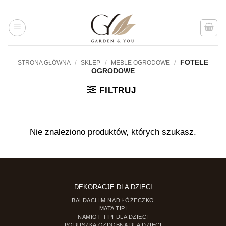
Przejdź
do
treści
/
/
/
FOTELE
STRONA GŁÓWNA
SKLEP
MEBLE OGRODOWE
OGRODOWE
FILTRUJ
Nie znaleziono produktów, których szukasz.
DEKORACJE DLA DZIECI
BALDACHIM NAD ŁÓŻECZKO
MATA TIPI
NAMIOT TIPI DLA DZIECI
PODUSZKA OZDOBNA DLA DZIECI