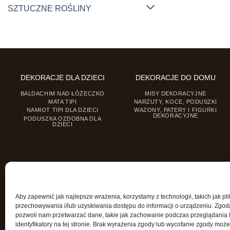
SZTUCZNE ROŚLINY
DEKORACJE DLA DZIECI
DEKORACJE DO DOMU
BALDACHIM NAD ŁÓŻECZKO
MISY DEKORACYJNE
MATA TIPI
NARZUTY, KOCE, PODUSZKI
NAMIOT TIPI DLA DZIECI
WAZONY, PATERY I FIGURKI
DEKORACYJNE
PODUSZKA OZDOBNA DLA
DZIECI
Aby zapewnić jak najlepsze wrażenia, korzystamy z technologii, takich jak pli
przechowywania i/lub uzyskiwania dostępu do informacji o urządzeniu. Zgod
pozwoli nam przetwarzać dane, takie jak zachowanie podczas przeglądania 
identyfikatory na tej stronie. Brak wyrażenia zgody lub wycofanie zgody może