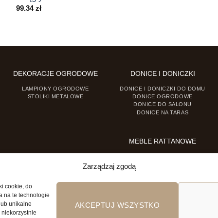
99.34
zł
DEKORACJE OGRODOWE
DONICE I DONICZKI
LAMPIONY OGRODOWE
DONICE I DONICZKI DO DOMU
STOLIKI METALOWE
DONICE OGRODOWE
DONICE DO SALONU
DONICE NA TARAS
MEBLE RATTANOWE
FOTELE RATTANOWE
KRZESŁA RATTANOWE
Zarządzaj zgodą
ki cookie, do
a na te technologie
lub unikalne
AKCEPTUJ WSZYSTKO
 niekorzystnie