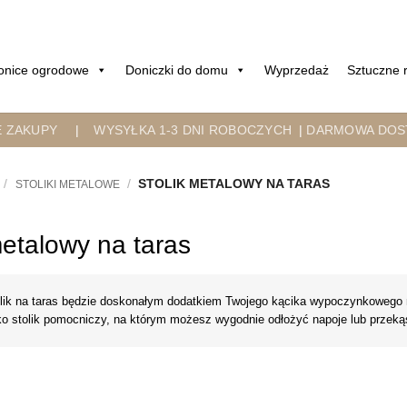
onice ogrodowe
Doniczki do domu
Wyprzedaż
Sztuczne r
E ZAKUPY
|
WYSYŁKA 1-3 DNI ROBOCZYCH
|
DARMOWA DOST
/
/
STOLIK METALOWY NA TARAS
STOLIKI METALOWE
metalowy na taras
lik na taras będzie doskonałym dodatkiem Twojego kącika wypoczynkowego n
ako stolik pomocniczy, na którym możesz wygodnie odłożyć napoje lub przeką