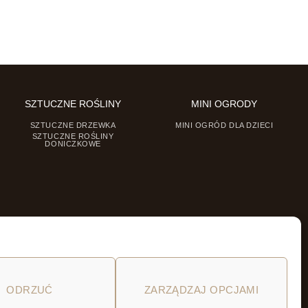
SZTUCZNE ROŚLINY
MINI OGRODY
SZTUCZNE DRZEWKA
MINI OGRÓD DLA DZIECI
SZTUCZNE ROŚLINY
DONICZKOWE
ODRZUĆ
ZARZĄDZAJ OPCJAMI