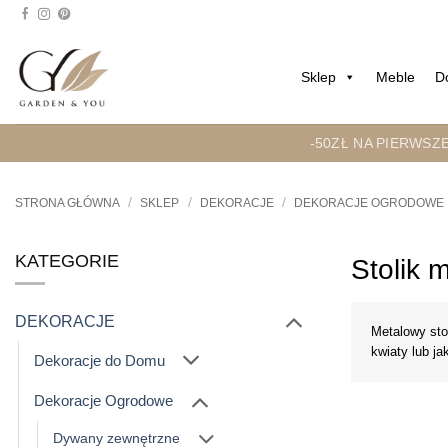
Przejdź
do
treści
Sklep
Meble
D
-50ZŁ NA PIERWSZ
/
/
/
STRONA GŁÓWNA
SKLEP
DEKORACJE
DEKORACJE OGRODOWE
KATEGORIE
Stolik 
DEKORACJE
Metalowy sto
kwiaty lub j
Dekoracje do Domu
Dekoracje Ogrodowe
Dywany zewnętrzne