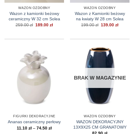
WAZON OZDOBNY
WAZON OZDOBNY
Wazon z kamionki beżowy
Wazon z Kamionki beżowy
ceramiczny W 32 cm Solea
na kwiaty W 28 cm Solea
Pierwotna
Aktualna
Pierwotna
Aktualn
259.00
zł
189.00
zł
199.00
zł
139.00
zł
cena
cena
cena
cena
wynosiła:
wynosi:
wynosiła:
wynosi:
259.00 zł.
189.00 zł.
199.00 zł.
139.00 z
BRAK W MAGAZYNIE
FIGURKI DEKORACYJNE
WAZON OZDOBNY
WAZON DEKORACYJNY
Ananas ceramiczny perłowy
13X9X25 CM GRANATOWY
Zakres
11.10
zł
–
74.50
zł
cen:
82.90
zł