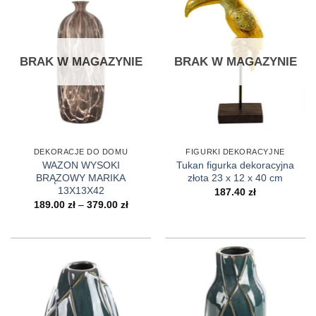
BRAK W MAGAZYNIE
BRAK W MAGAZYNIE
DEKORACJE DO DOMU
FIGURKI DEKORACYJNE
WAZON WYSOKI
Tukan figurka dekoracyjna
BRĄZOWY MARIKA
złota 23 x 12 x 40 cm
13X13X42
187.40
zł
Zakres
189.00
zł
–
379.00
zł
cen:
od
189.00 zł
do
379.00 zł