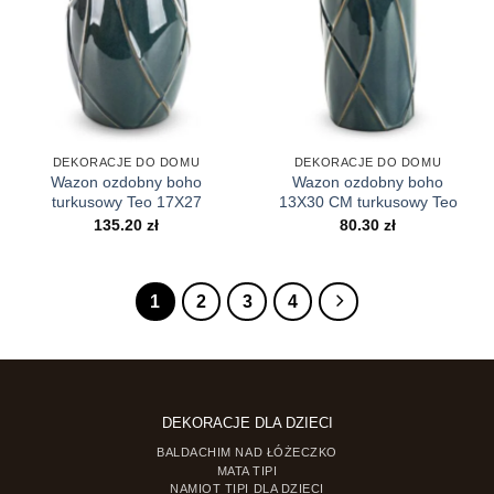
DEKORACJE DO DOMU
DEKORACJE DO DOMU
Wazon ozdobny boho
Wazon ozdobny boho
turkusowy Teo 17X27
13X30 CM turkusowy Teo
135.20
zł
80.30
zł
1
2
3
4
DEKORACJE DLA DZIECI
BALDACHIM NAD ŁÓŻECZKO
MATA TIPI
NAMIOT TIPI DLA DZIECI