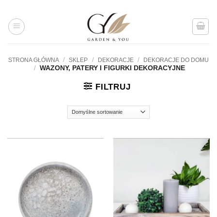
Przejdź
do
treści
/
/
/
STRONA GŁÓWNA
SKLEP
DEKORACJE
DEKORACJE DO DOMU
/
WAZONY, PATERY I FIGURKI DEKORACYJNE
FILTRUJ