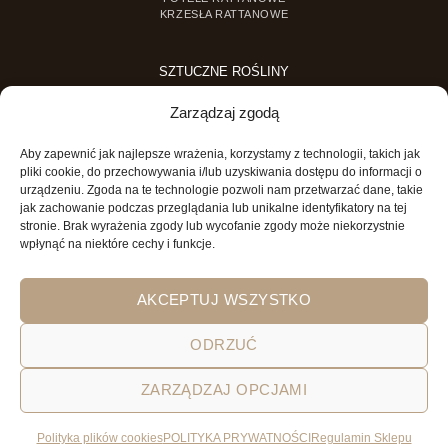
KRZESŁA RATTANOWE
SZTUCZNE ROŚLINY
SZTUCZNE DRZEWKA
Zarządzaj zgodą
SZTUCZNE ROŚLINY DONICZKOWE
Aby zapewnić jak najlepsze wrażenia, korzystamy z technologii, takich jak
MINI OGRODY
pliki cookie, do przechowywania i/lub uzyskiwania dostępu do informacji o
urządzeniu. Zgoda na te technologie pozwoli nam przetwarzać dane, takie
MINI OGRÓD DLA DZIECI
jak zachowanie podczas przeglądania lub unikalne identyfikatory na tej
stronie. Brak wyrażenia zgody lub wycofanie zgody może niekorzystnie
wpłynąć na niektóre cechy i funkcje.
AKCEPTUJ WSZYSTKO
ODRZUĆ
POLITYKA PRYWATNOŚCI
REGULAMIN SKLEPU ON-LINE
ZARZĄDZAJ OPCJAMI
WYSYŁKA
DOSTAWA
ZWROTY
HOME
GARDEN AND YOU
Polityka plików cookies
POLITYKA PRYWATNOŚCI
Regulamin Sklepu
Wszystkie prawa zastrzeżone 2026 © Garden&You