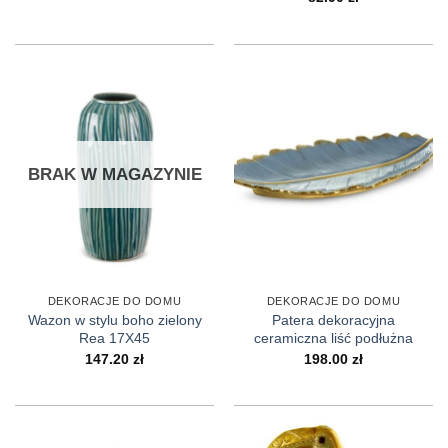
od
11.10 zł
do
74.50 zł
BRAK W MAGAZYNIE
DEKORACJE DO DOMU
DEKORACJE DO DOMU
Wazon w stylu boho zielony
Patera dekoracyjna
Rea 17X45
ceramiczna liść podłużna
147.20
zł
198.00
zł