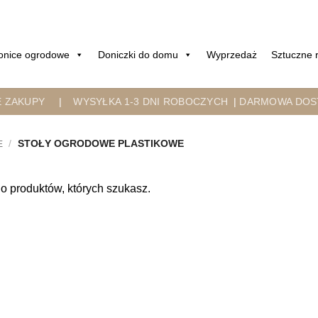
onice ogrodowe
Doniczki do domu
Wyprzedaż
Sztuczne r
E ZAKUPY
|
WYSYŁKA 1-3 DNI ROBOCZYCH
|
DARMOWA DOST
/
STOŁY OGRODOWE PLASTIKOWE
E
o produktów, których szukasz.