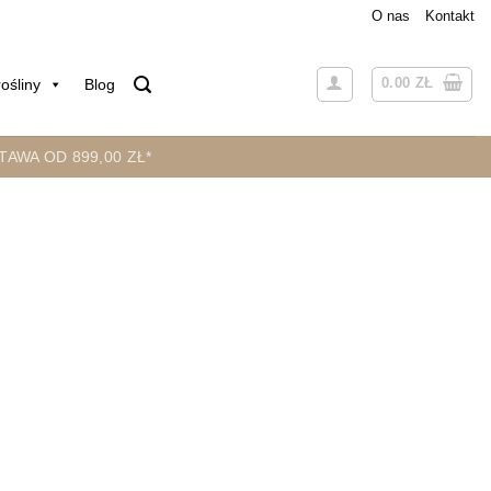
O nas
Kontakt
0.00
ZŁ
ośliny
Blog
AWA OD 899,00 ZŁ*