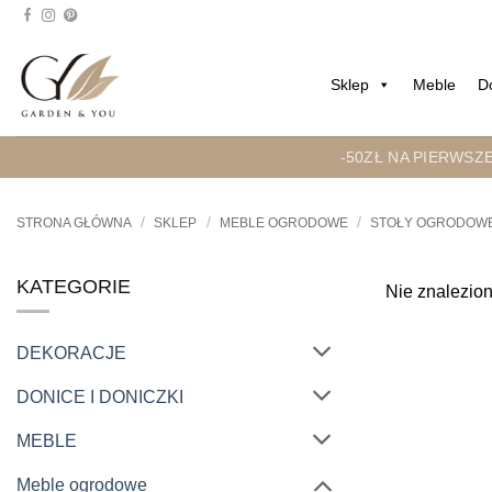
Przejdź
do
treści
Sklep
Meble
D
-50ZŁ NA PIERWSZ
/
/
/
STRONA GŁÓWNA
SKLEP
MEBLE OGRODOWE
STOŁY OGRODOW
KATEGORIE
Nie znalezion
DEKORACJE
DONICE I DONICZKI
MEBLE
Meble ogrodowe