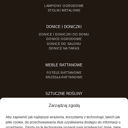
LAMPIONY OGRODOWE
STOLIKI METALOWE
DONICE I DONICZKI
DONICE I DONICZKI DO DOMU
DONICE OGRODOWE
DONICE DO SALONU
DONICE NA TARAS
MEBLE RATTANOWE
FOTELE RATTANOWE
KRZESŁA RATTANOWE
SZTUCZNE ROŚLINY
SZTUCZNE DRZEWKA
Zarządzaj zgodą
SZTUCZNE ROŚLINY DONICZKOWE
Aby zapewnić jak najlepsze wrażenia, korzystamy z technologii, takich jak
MINI OGRODY
pliki cookie, do przechowywania i/lub uzyskiwania dostępu do informacji o
urządzeniu. Zgoda na te technologie pozwoli nam przetwarzać dane, takie