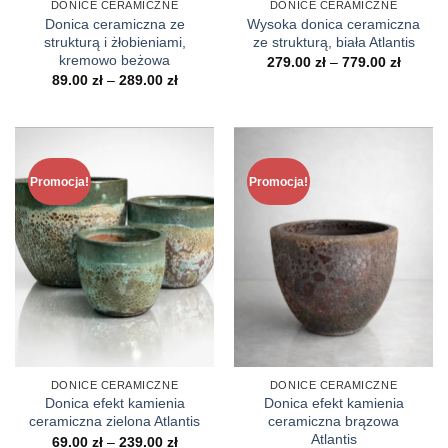
DONICE CERAMICZNE
DONICE CERAMICZNE
Donica ceramiczna ze
Wysoka donica ceramiczna
strukturą i żłobieniami,
ze strukturą, biała Atlantis
kremowo beżowa
Zakres
279.00
zł
–
779.00
zł
cen:
Zakres
89.00
zł
–
289.00
zł
od
cen:
279.00 
od
do
89.00 zł
779.00 
do
289.00 zł
Promocja!
Promocja!
DONICE CERAMICZNE
DONICE CERAMICZNE
Donica efekt kamienia
Donica efekt kamienia
ceramiczna zielona Atlantis
ceramiczna brązowa
Atlantis
Zakres
69.00
zł
–
239.00
zł