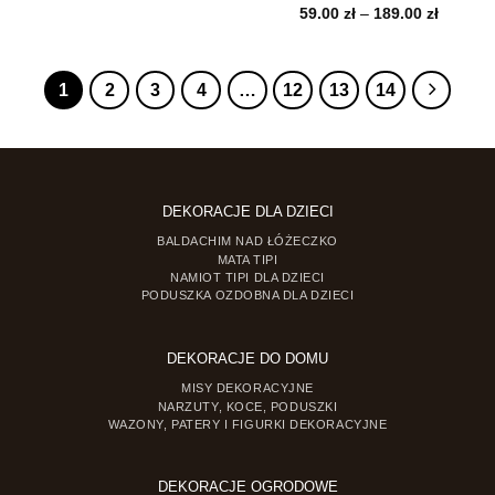
cen:
Zakres
59.00
zł
–
189.00
zł
od
cen:
69.00 zł
od
do
59.00 zł
239.00 zł
do
1
2
3
4
…
12
13
14
189.00 z
DEKORACJE DLA DZIECI
BALDACHIM NAD ŁÓŻECZKO
MATA TIPI
NAMIOT TIPI DLA DZIECI
PODUSZKA OZDOBNA DLA DZIECI
DEKORACJE DO DOMU
MISY DEKORACYJNE
NARZUTY, KOCE, PODUSZKI
WAZONY, PATERY I FIGURKI DEKORACYJNE
DEKORACJE OGRODOWE