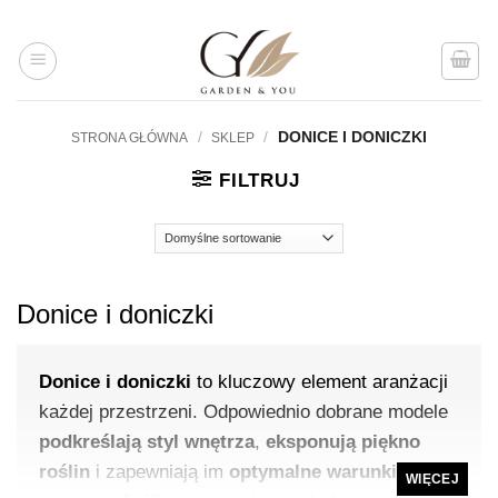
Przejdź
do
treści
/
/
DONICE I DONICZKI
STRONA GŁÓWNA
SKLEP
FILTRUJ
Donice i doniczki
Donice i doniczki
to kluczowy element aranżacji
każdej przestrzeni. Odpowiednio dobrane modele
podkreślają styl wnętrza
,
eksponują piękno
roślin
i zapewniają im
optymalne warunki
WIĘCEJ