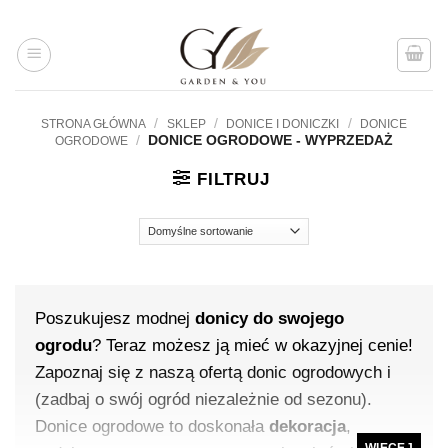
Przejdź
do
treści
/
/
/
STRONA GŁÓWNA
SKLEP
DONICE I DONICZKI
DONICE
/
DONICE OGRODOWE - WYPRZEDAŻ
OGRODOWE
FILTRUJ
Poszukujesz modnej
donicy do swojego
ogrodu
? Teraz możesz ją mieć w okazyjnej cenie!
Zapoznaj się z naszą ofertą donic ogrodowych i
(zadbaj o swój ogród niezależnie od sezonu).
Donice ogrodowe to doskonała
dekoracja
,