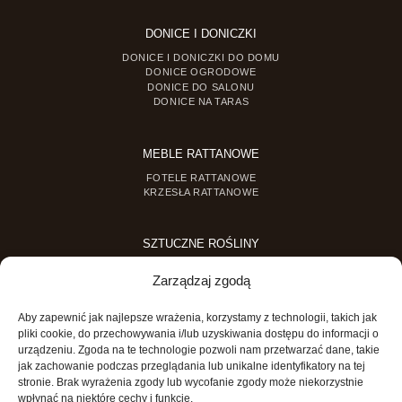
DONICE I DONICZKI
DONICE I DONICZKI DO DOMU
DONICE OGRODOWE
DONICE DO SALONU
DONICE NA TARAS
MEBLE RATTANOWE
FOTELE RATTANOWE
KRZESŁA RATTANOWE
SZTUCZNE ROŚLINY
SZTUCZNE DRZEWKA
Zarządzaj zgodą
SZTUCZNE ROŚLINY DONICZKOWE
Aby zapewnić jak najlepsze wrażenia, korzystamy z technologii, takich jak
MINI OGRODY
pliki cookie, do przechowywania i/lub uzyskiwania dostępu do informacji o
urządzeniu. Zgoda na te technologie pozwoli nam przetwarzać dane, takie
MINI OGRÓD DLA DZIECI
jak zachowanie podczas przeglądania lub unikalne identyfikatory na tej
stronie. Brak wyrażenia zgody lub wycofanie zgody może niekorzystnie
wpłynąć na niektóre cechy i funkcje.