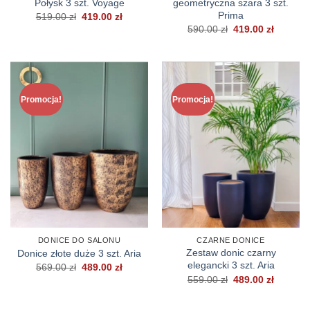
Połysk 3 szt. Voyage
geometryczna szara 3 szt.
Prima
Pierwotna
Aktualna
519.00
zł
419.00
zł
cena
cena
Pierwotna
Aktualn
590.00
zł
419.00
zł
wynosiła:
wynosi:
cena
cena
519.00 zł.
419.00 zł.
wynosiła:
wynosi:
590.00 zł.
419.00 z
Promocja!
Promocja!
DONICE DO SALONU
CZARNE DONICE
Zestaw donic czarny
Donice złote duże 3 szt. Aria
elegancki 3 szt. Aria
Pierwotna
Aktualna
569.00
zł
489.00
zł
cena
cena
Pierwotna
Aktualn
559.00
zł
489.00
zł
wynosiła:
wynosi:
cena
cena
569.00 zł.
489.00 zł.
wynosiła:
wynosi:
559.00 zł.
489.00 z