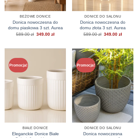
BEŻOWE DONICE
DONICE DO SALONU
Donica nowoczesna do
Donica nowoczesna do
domu piaskowa 3 szt. Aurea
domu złota 3 szt. Aurea
Pierwotna
Aktualna
Pierwotna
Aktualn
589.00
zł
349.00
zł
589.00
zł
349.00
zł
cena
cena
cena
cena
wynosiła:
wynosi:
wynosiła:
wynosi:
589.00 zł.
349.00 zł.
589.00 zł.
349.00 z
Promocja!
Promocja!
BIAŁE DONICE
DONICE DO SALONU
Eleganckie Donice Białe
Donica nowoczesna