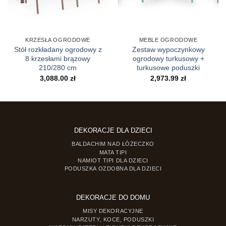
KRZESŁA OGRODOWE
MEBLE OGRODOWE
Stół rozkładany ogrodowy z
Zestaw wypoczynkowy
8 krzesłami brązowy
ogrodowy turkusowy +
210/280 cm
turkusowe poduszki
3,088.00
zł
2,973.99
zł
DEKORACJE DLA DZIECI
BALDACHIM NAD ŁÓŻECZKO
MATA TIPI
NAMIOT TIPI DLA DZIECI
PODUSZKA OZDOBNA DLA DZIECI
DEKORACJE DO DOMU
MISY DEKORACYJNE
NARZUTY, KOCE, PODUSZKI