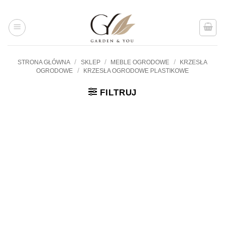
Przejdź
do
treści
/
/
/
STRONA GŁÓWNA
SKLEP
MEBLE OGRODOWE
KRZESŁA
/
OGRODOWE
KRZESŁA OGRODOWE PLASTIKOWE
FILTRUJ