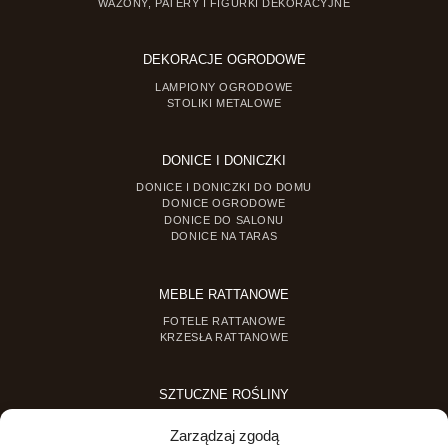
WAZONY, PATERY I FIGURKI DEKORACYJNE
DEKORACJE OGRODOWE
LAMPIONY OGRODOWE
STOLIKI METALOWE
DONICE I DONICZKI
DONICE I DONICZKI DO DOMU
DONICE OGRODOWE
DONICE DO SALONU
DONICE NA TARAS
MEBLE RATTANOWE
FOTELE RATTANOWE
KRZESŁA RATTANOWE
SZTUCZNE ROŚLINY
SZTUCZNE DRZEWKA
Zarządzaj zgodą
SZTUCZNE ROŚLINY DONICZKOWE