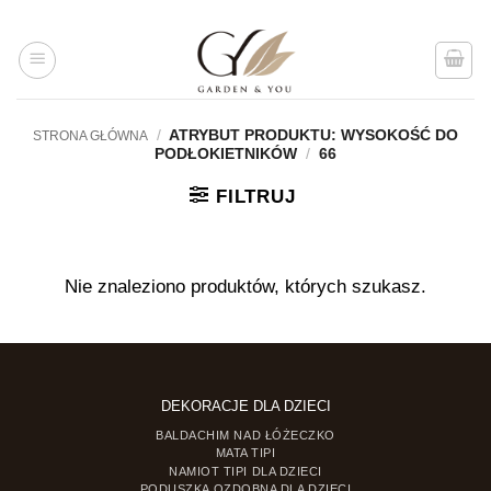
Przejdź
do
treści
/
ATRYBUT PRODUKTU: WYSOKOŚĆ DO
STRONA GŁÓWNA
PODŁOKIETNIKÓW
/
66
FILTRUJ
Nie znaleziono produktów, których szukasz.
DEKORACJE DLA DZIECI
BALDACHIM NAD ŁÓŻECZKO
MATA TIPI
NAMIOT TIPI DLA DZIECI
PODUSZKA OZDOBNA DLA DZIECI