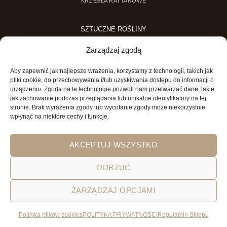
KRZESŁA RATTANOWE
SZTUCZNE ROŚLINY
SZTUCZNE DRZEWKA
Zarządzaj zgodą
SZTUCZNE ROŚLINY DONICZKOWE
Aby zapewnić jak najlepsze wrażenia, korzystamy z technologii, takich jak
MINI OGRODY
pliki cookie, do przechowywania i/lub uzyskiwania dostępu do informacji o
urządzeniu. Zgoda na te technologie pozwoli nam przetwarzać dane, takie
MINI OGRÓD DLA DZIECI
jak zachowanie podczas przeglądania lub unikalne identyfikatory na tej
stronie. Brak wyrażenia zgody lub wycofanie zgody może niekorzystnie
wpłynąć na niektóre cechy i funkcje.
AKCEPTUJ WSZYSTKO
ODRZUĆ
ZARZĄDZAJ OPCJAMI
POLITYKA PRYWATNOŚCI
REGULAMIN SKLEPU ON-LINE
WYSYŁKA
DOSTAWA
ZWROTY
HOME
GARDEN AND YOU
Polityka plików cookies
POLITYKA PRYWATNOŚCI
Regulamin Sklepu
Wszystkie prawa zastrzeżone 2026 © Garden&You