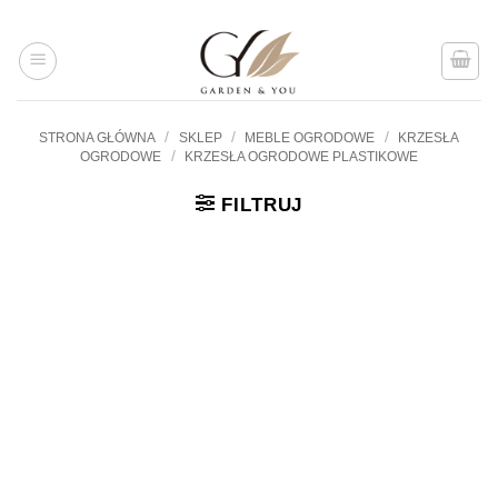
Przejdź
do
treści
/
/
/
STRONA GŁÓWNA
SKLEP
MEBLE OGRODOWE
KRZESŁA
/
OGRODOWE
KRZESŁA OGRODOWE PLASTIKOWE
FILTRUJ