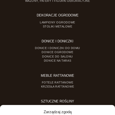
WAZONY, PATERY I FIGURKI DEKORACYJNE
DEKORACJE OGRODOWE
LAMPIONY OGRODOWE
STOLIKI METALOWE
DONICE I DONICZKI
DONICE I DONICZKI DO DOMU
DONICE OGRODOWE
DONICE DO SALONU
DONICE NA TARAS
MEBLE RATTANOWE
FOTELE RATTANOWE
KRZESŁA RATTANOWE
SZTUCZNE ROŚLINY
SZTUCZNE DRZEWKA
Zarządzaj zgodą
SZTUCZNE ROŚLINY DONICZKOWE