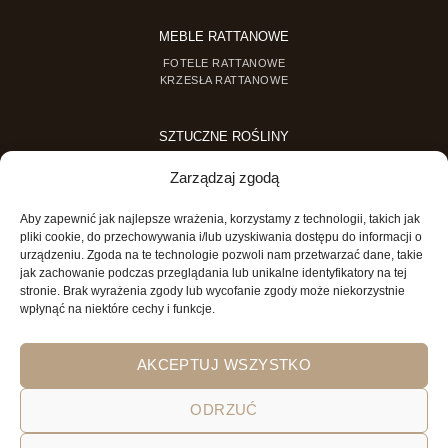
MEBLE RATTANOWE
FOTELE RATTANOWE
KRZESŁA RATTANOWE
SZTUCZNE ROŚLINY
SZTUCZNE DRZEWKA
Zarządzaj zgodą
SZTUCZNE ROŚLINY DONICZKOWE
Aby zapewnić jak najlepsze wrażenia, korzystamy z technologii, takich jak
MINI OGRODY
pliki cookie, do przechowywania i/lub uzyskiwania dostępu do informacji o
urządzeniu. Zgoda na te technologie pozwoli nam przetwarzać dane, takie
MINI OGRÓD DLA DZIECI
jak zachowanie podczas przeglądania lub unikalne identyfikatory na tej
stronie. Brak wyrażenia zgody lub wycofanie zgody może niekorzystnie
wpłynąć na niektóre cechy i funkcje.
AKCEPTUJ WSZYSTKO
ODRZUĆ