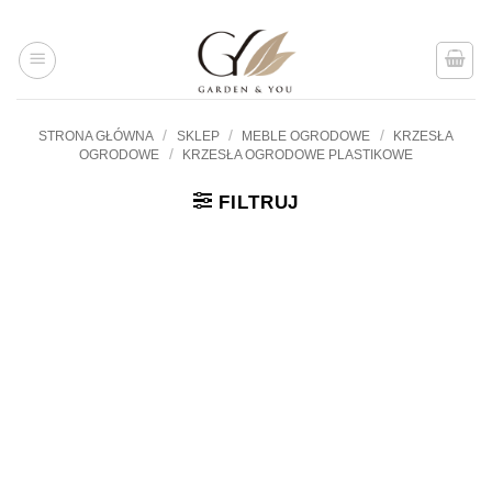
Przejdź
do
treści
/
/
/
STRONA GŁÓWNA
SKLEP
MEBLE OGRODOWE
KRZESŁA
/
OGRODOWE
KRZESŁA OGRODOWE PLASTIKOWE
FILTRUJ