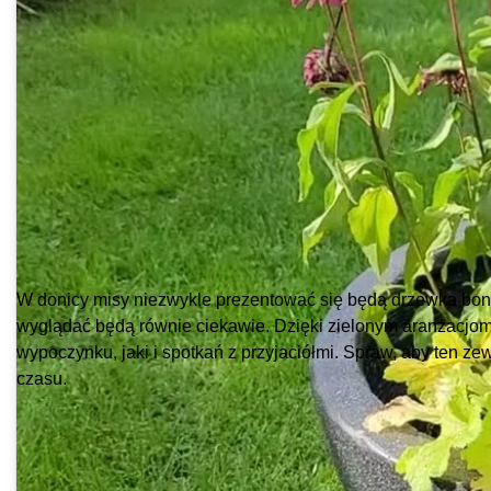
W donicy misy niezwykle prezentować się będą drzewka bons
wyglądać będą równie ciekawie. Dzięki zielonym aranżacjom,
wypoczynku, jaki i spotkań z przyjaciółmi. Spraw, aby ten z
czasu.