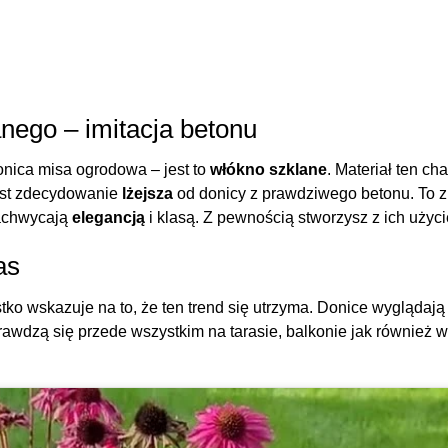
nego – imitacja betonu
onica misa ogrodowa – jest to
włókno szklane
. Materiał ten c
est zdecydowanie
lżejsza
od donicy z prawdziwego betonu. To z
zachwycają
elegancją
i klasą. Z pewnością stworzysz z ich uży
as
ko wskazuje na to, że ten trend się utrzyma. Donice wyglądają
awdzą się przede wszystkim na tarasie, balkonie jak również w