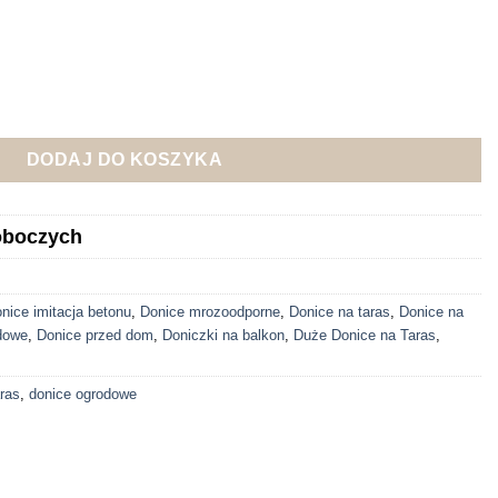
od
139.00 zł
do
389.00 zł
mitacja betonu Luna czarna
DODAJ DO KOSZYKA
roboczych
nice imitacja betonu
,
Donice mrozoodporne
,
Donice na taras
,
Donice na
dowe
,
Donice przed dom
,
Doniczki na balkon
,
Duże Donice na Taras
,
aras
,
donice ogrodowe