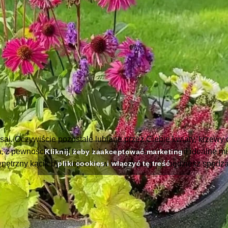
ai. Oczywiście pozostałe lubiane przez Ciebie kwiaty, krzewy
 z pewnością Twój taras lub balkon będzie stanowił idealne mi
Kliknij, żeby zaakceptować marketing
ewnętrzny kącik był miejscem, w którym pragnąc będziesz spędza
pliki cookies i włączyć tę treść