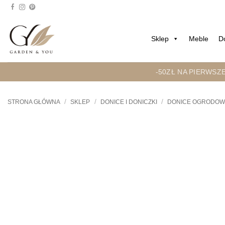
Przejdź
do
treści
Sklep
Meble
D
-50ZŁ NA PIERWSZ
/
/
/
STRONA GŁÓWNA
SKLEP
DONICE I DONICZKI
DONICE OGRODO