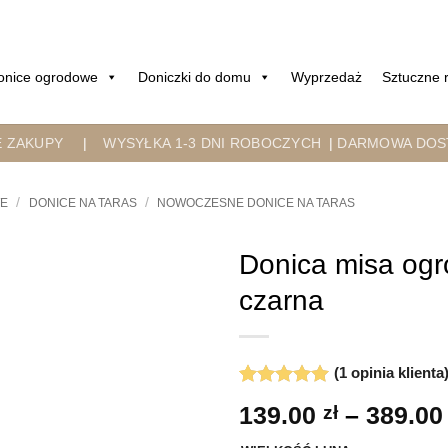
onice ogrodowe
Doniczki do domu
Wyprzedaż
Sztuczne r
E ZAKUPY
|
WYSYŁKA 1-3 DNI ROBOCZYCH
|
DARMOWA DOST
/
/
WE
DONICE NA TARAS
NOWOCZESNE DONICE NA TARAS
Donica misa ogr
czarna
(
1
opinia klienta
Oceniony
1
5
139.00
zł
–
389.0
na 5 na
podstawie