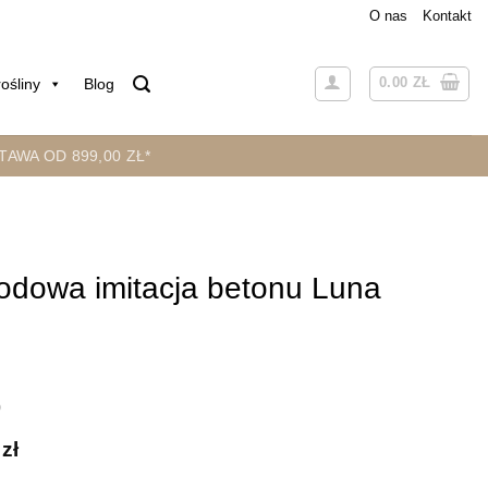
O nas
Kontakt
0.00
ZŁ
ośliny
Blog
AWA OD 899,00 ZŁ*
odowa imitacja betonu Luna
)
Zakres
0
zł
cen: