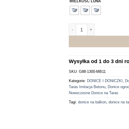
WIELKOŚĆ LUNA
oceny
klienta
ilość Donica misa ogrodowa i
Wysyłka od 1 do 3 dni 
SKU:
G88-1300-MB11
Kategorie:
DONICE I DONICZKI
,
Do
Taras Imitacja Betonu
,
Donice ogro
Nowoczesne Donice na Taras
Tagi:
donice na balkon
,
donice na t