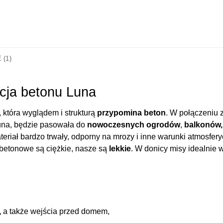
 (1)
cja betonu Luna
, która wyglądem i strukturą
przypomina beton
. W połączeniu 
Luna, będzie pasowała do
nowoczesnych ogrodów
,
balkonów,
ateriał bardzo trwały, odporny na mrozy i inne warunki atmosfe
betonowe są ciężkie, nasze są
lekkie
. W donicy misy idealnie
,
a także wejścia przed domem,