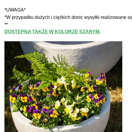
*UWAGA*
*W przypadku dużych i ciężkich donic wysyłki realizowane s
**
DOSTĘPNA TAKŻE W KOLORZE SZARYM.