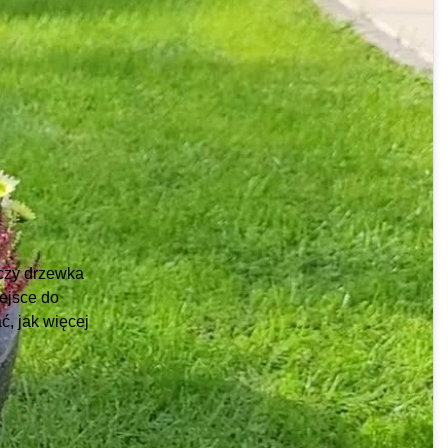
 czy drzewka
ejsce do
ć, jak więcej