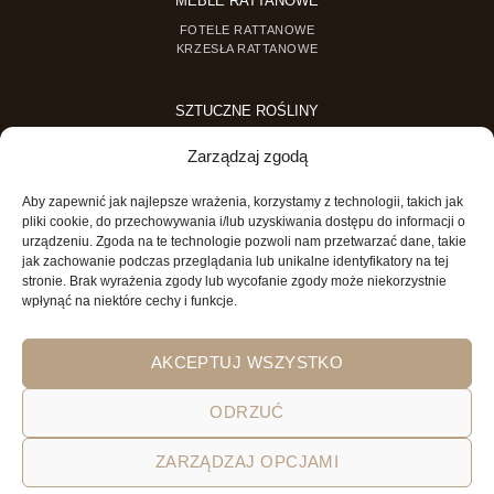
MEBLE RATTANOWE
FOTELE RATTANOWE
KRZESŁA RATTANOWE
SZTUCZNE ROŚLINY
SZTUCZNE DRZEWKA
Zarządzaj zgodą
SZTUCZNE ROŚLINY DONICZKOWE
Aby zapewnić jak najlepsze wrażenia, korzystamy z technologii, takich jak
MINI OGRODY
pliki cookie, do przechowywania i/lub uzyskiwania dostępu do informacji o
urządzeniu. Zgoda na te technologie pozwoli nam przetwarzać dane, takie
MINI OGRÓD DLA DZIECI
jak zachowanie podczas przeglądania lub unikalne identyfikatory na tej
stronie. Brak wyrażenia zgody lub wycofanie zgody może niekorzystnie
wpłynąć na niektóre cechy i funkcje.
AKCEPTUJ WSZYSTKO
ODRZUĆ
POLITYKA PRYWATNOŚCI
REGULAMIN SKLEPU ON-LINE
ZARZĄDZAJ OPCJAMI
WYSYŁKA
DOSTAWA
ZWROTY
HOME
GARDEN AND YOU