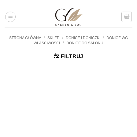
Przejdź
do
treści
/
/
/
STRONA GŁÓWNA
SKLEP
DONICE I DONICZKI
DONICE WG
/
WŁAŚCIWOŚCI
DONICE DO SALONU
FILTRUJ