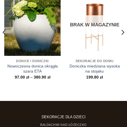
BRAK W MAGAZYNIE
DONICE I DONICZKI
DEKORACJE DO DOMU
Nowoczesna donica okrągła
Doniczka miedziana wysoka
szara ETA
na stojaku
Zakres
97.00
zł
–
380.90
zł
199.80
zł
cen:
od
s
97.00 zł
do
380.90 zł
zł
 zł
DEKORACJE DLA DZIECI
BALDACHIM NAD ŁÓŻECZKO