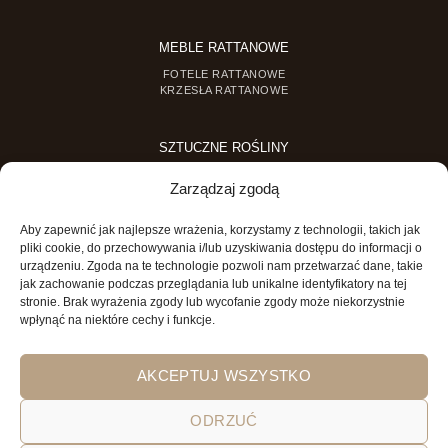
MEBLE RATTANOWE
FOTELE RATTANOWE
KRZESŁA RATTANOWE
SZTUCZNE ROŚLINY
SZTUCZNE DRZEWKA
Zarządzaj zgodą
SZTUCZNE ROŚLINY DONICZKOWE
Aby zapewnić jak najlepsze wrażenia, korzystamy z technologii, takich jak
MINI OGRODY
pliki cookie, do przechowywania i/lub uzyskiwania dostępu do informacji o
urządzeniu. Zgoda na te technologie pozwoli nam przetwarzać dane, takie
MINI OGRÓD DLA DZIECI
jak zachowanie podczas przeglądania lub unikalne identyfikatory na tej
stronie. Brak wyrażenia zgody lub wycofanie zgody może niekorzystnie
wpłynąć na niektóre cechy i funkcje.
AKCEPTUJ WSZYSTKO
ODRZUĆ