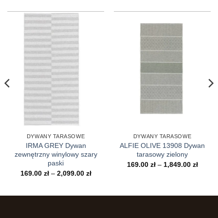
DYWANY TARASOWE
DYWANY TARASOWE
IRMA GREY Dywan
ALFIE OLIVE 13908 Dywan
zewnętrzny winylowy szary
tarasowy zielony
paski
es
Zakre
169.00
zł
–
1,849.00
zł
cen:
Zakres
169.00
zł
–
2,099.00
zł
od
cen:
0 zł
169.00
od
do
169.00 zł
.00 zł
1,849.
do
2,099.00 zł