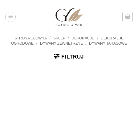
Przejdź
do
treści
/
/
/
STRONA GŁÓWNA
SKLEP
DEKORACJE
DEKORACJE
/
/
OGRODOWE
DYWANY ZEWNĘTRZNE
DYWANY TARASOWE
FILTRUJ