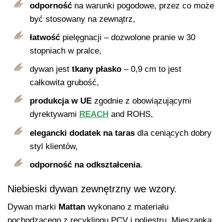
odporność
na warunki pogodowe, przez co może
być stosowany na zewnątrz,
łatwość
pielęgnacji – dozwolone pranie w 30
stopniach w pralce,
dywan jest
tkany płasko
– 0,9 cm to jest
całkowita grubość,
produkcja w UE
zgodnie z obowiązującymi
dyrektywami
REACH
and ROHS,
elegancki dodatek
na taras
dla ceniących dobry
styl klientów,
odporność na odkształcenia
.
Niebieski dywan zewnętrzny we wzory.
Dywan marki
Mattan
wykonano z materiału
pochodzącego z recyklingu PCV i poliestru. Mieszanka