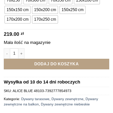
70x250
70x300 cm
70x350 cm
150x100 cm
2,439.00 zł
150x150 cm
150x200 cm
150x250 cm
170x200 cm
170x250 cm
219.00
zł
Mała ilość na magazynie
ilość ALICE BLUE 48103 Dywan zewnętrzny niebieski
DODAJ DO KOSZYKA
Wysyłka od 10 do 14 dni roboczych
SKU:
ALICE BLUE 48103-7392777854973
Kategorie:
Dywany tarasowe
,
Dywany zewnętrzne
,
Dywany
zewnętrzne na balkon
,
Dywany zewnętrzne niebieskie