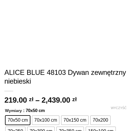
ALICE BLUE 48103 Dywan zewnętrzny
niebieski
Zakres
219.00
–
2,439.00
zł
zł
cen:
WYCZYŚĆ
: 70x50 cm
Wymiary
od
219.00 zł
70x50 cm
70x100 cm
70x150 cm
70x200
do