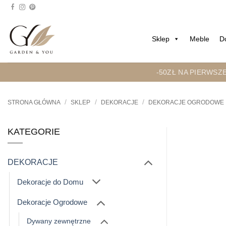
Przejdź
do
treści
Sklep
Meble
D
-50ZŁ NA PIERWSZ
/
/
/
STRONA GŁÓWNA
SKLEP
DEKORACJE
DEKORACJE OGRODOWE
KATEGORIE
DEKORACJE
Dekoracje do Domu
Dekoracje Ogrodowe
Dywany zewnętrzne