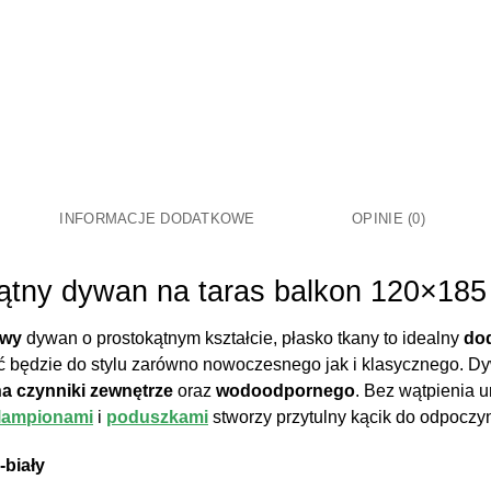
INFORMACJE DODATKOWE
OPINIE (0)
ątny dywan na taras balkon 120×18
owy
dywan o prostokątnym kształcie, płasko tkany to idealny
do
ć będzie do stylu zarówno nowoczesnego jak i klasycznego. Dy
a czynniki zewnętrze
oraz
wodoodpornego
. Bez wątpienia 
lampionami
i
poduszkami
stworzy przytulny kącik do odpoczy
-biały