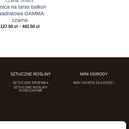
CZARNE DONICE
nica na taras balkon
wadratowa GAMMA
czarna
Zakres
127.50
zł
–
441.50
zł
cen:
od
127.50 zł
do
441.50 zł
SZTUCZNE ROŚLINY
MINI OGRODY
SZTUCZNE DRZEWKA
MINI OGRÓD DLA DZIECI
SZTUCZNE ROŚLINY
DONICZKOWE