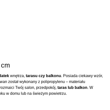
5 cm
datek
wnętrza,
tarasu czy balkonu
. Posiada ciekawy wzór,
wan został wykonany z polipropylenu – materiału
urozmaici Twój salon, przedpokój,
taras lub balkon
. W
nku w domu lub na świeżym powietrzu.