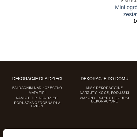
MINI OG
Mini ogró
zesta
1
DEKORACJE DLA DZIECI
DEKORACJE DO DOMU
BALDACHIM NAD ŁÓŻECZKO
MISY DEKORACYJNE
MATA TIPI
NARZUTY, KOCE, PODUSZKI
NAMIOT TIPI DLA DZIECI
WAZONY, PATERY I FIGURKI
DEKORACYJNE
PODUSZKA OZDOBNA DLA
DZIECI