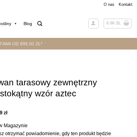
O nas
Kontakt
0.00
ZŁ
ośliny
Blog
AWA OD 899,00 ZŁ*
wan tarasowy zewnętrzny
stokątny wzór aztec
99
zł
w Magazynie
z otrzymać powiadomienie, gdy ten produkt będzie