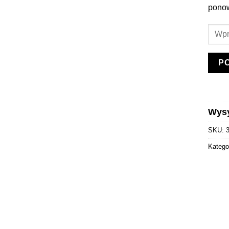
pono
P
Wysy
SKU:
Katego