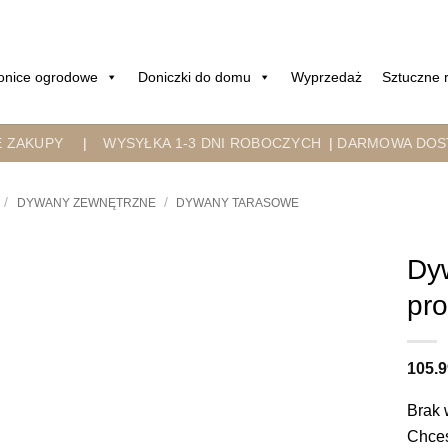
onice ogrodowe
Doniczki do domu
Wyprzedaż
Sztuczne r
E ZAKUPY
|
WYSYŁKA 1-3 DNI ROBOCZYCH
|
DARMOWA DOST
/
/
DYWANY ZEWNĘTRZNE
DYWANY TARASOWE
Dy
pro
105.
Brak 
Chces