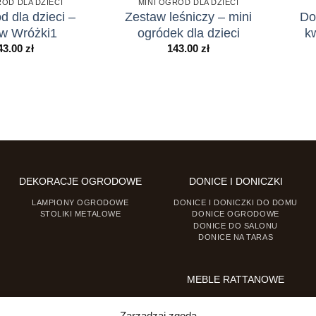
RÓD DLA DZIECI
MINI OGRÓD DLA DZIECI
d dla dzieci –
Zestaw leśniczy – mini
Do
w Wróżki1
ogródek dla dzieci
k
43.00
zł
143.00
zł
DEKORACJE OGRODOWE
DONICE I DONICZKI
LAMPIONY OGRODOWE
DONICE I DONICZKI DO DOMU
STOLIKI METALOWE
DONICE OGRODOWE
DONICE DO SALONU
DONICE NA TARAS
MEBLE RATTANOWE
FOTELE RATTANOWE
KRZESŁA RATTANOWE
Zarządzaj zgodą