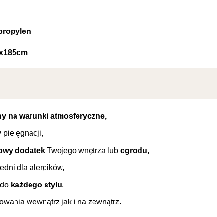
propylen
x185cm
y na warunki atmosferyczne,
 pielęgnacji,
owy dodatek
Twojego wnętrza lub
ogrodu,
dni dla alergików,
 do
każdego stylu
,
owania wewnątrz jak i na zewnątrz.