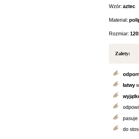
Wzór:
aztec
Materiał:
poli
Rozmiar:
120
Zalety:
odporn
łatwy
w
wyjątk
odpowie
pasuje
do stos