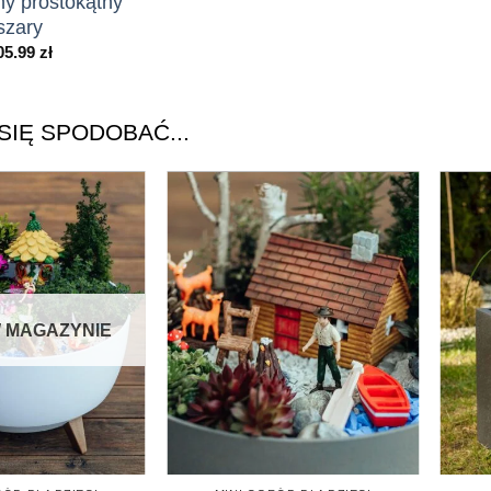
ny prostokątny
szary
05.99
zł
SIĘ SPODOBAĆ...
 MAGAZYNIE