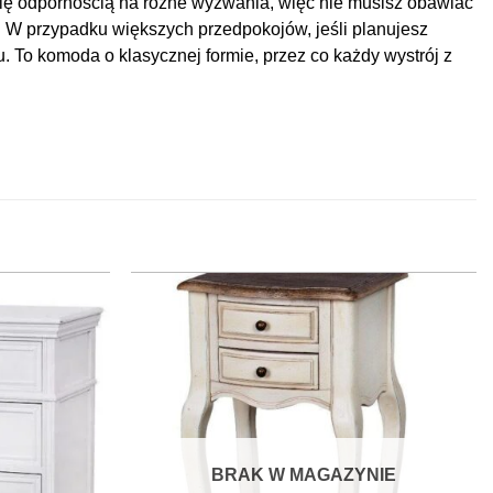
się odpornością na różne wyzwania, więc nie musisz obawiać
 W przypadku większych przedpokojów, jeśli planujesz
To komoda o klasycznej formie, przez co każdy wystrój z
BRAK W MAGAZYNIE