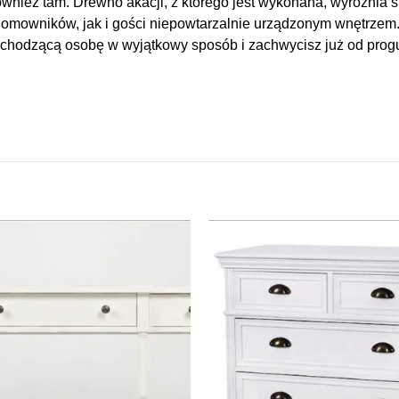
wnież tam. Drewno akacji, z którego jest wykonana, wyróżnia 
domowników, jak i gości niepowtarzalnie urządzonym wnętrzem.
hodzącą osobę w wyjątkowy sposób i zachwycisz już od progu. 