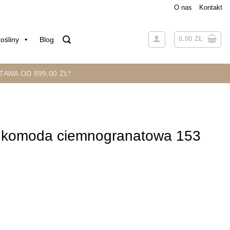
O nas
Kontakt
0.00
ZŁ
ośliny
Blog
AWA OD 899,00 ZŁ*
 komoda ciemnogranatowa 153
 ciemnogranatowa 153 cm Avola