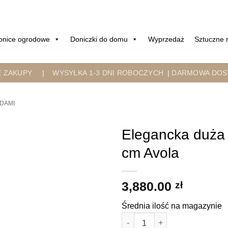
onice ogrodowe
Doniczki do domu
Wyprzedaż
Sztuczne r
E ZAKUPY
|
WYSYŁKA 1-3 DNI ROBOCZYCH
|
DARMOWA DOST
DAMI
Elegancka duża
cm Avola
3,880.00
zł
Średnia ilość na magazynie
ilość Elegancka duża komoda