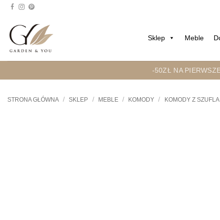
Przejdź
do
treści
Sklep
Meble
D
-50ZŁ NA PIERWSZ
/
/
/
/
STRONA GŁÓWNA
SKLEP
MEBLE
KOMODY
KOMODY Z SZUFLA