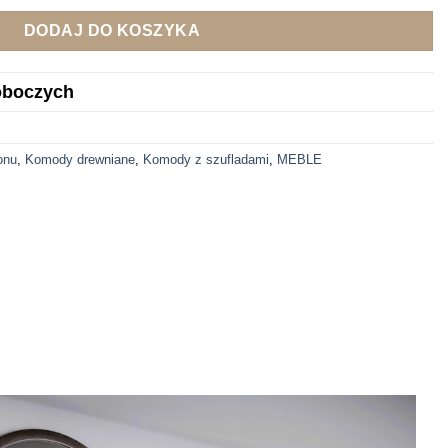
DODAJ DO KOSZYKA
roboczych
onu
,
Komody drewniane
,
Komody z szufladami
,
MEBLE