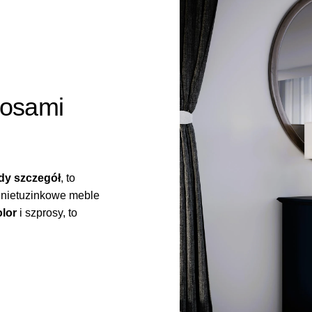
rosami
dy szczegół
, to
 nietuzinkowe meble
olor
i szprosy, to