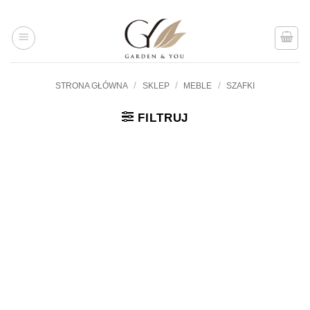
Przejdź
do
treści
/
/
/
STRONA GŁÓWNA
SKLEP
MEBLE
SZAFKI
FILTRUJ