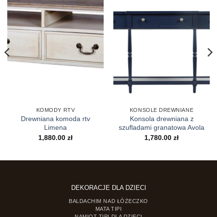
KOMODY RTV
KONSOLE DREWNIANE
Drewniana komoda rtv
Konsola drewniana z
Limena
szufladami granatowa Avola
1,880.00
zł
1,780.00
zł
DEKORACJE DLA DZIECI
BALDACHIM NAD ŁÓŻECZKO
MATA TIPI
NAMIOT TIPI DLA DZIECI