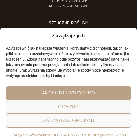
FOTELE RATTANOWE
KRZESŁA RATTANOWE
SZTUCZNE ROŚLINY
SZTUCZNE DRZEWKA
Zarządzaj zgodą
SZTUCZNE ROŚLINY DONICZKOWE
Aby zapewnić jak najlepsze wrażenia, korzystamy z technologii, takich jak
MINI OGRODY
pliki cookie, do przechowywania i/lub uzyskiwania dostępu do informacji o
urządzeniu. Zgoda na te technologie pozwoli nam przetwarzać dane, takie
MINI OGRÓD DLA DZIECI
jak zachowanie podczas przeglądania lub unikalne identyfikatory na tej
stronie. Brak wyrażenia zgody lub wycofanie zgody może niekorzystnie
wpłynąć na niektóre cechy i funkcje.
AKCEPTUJ WSZYSTKO
ODRZUĆ
POLITYKA PRYWATNOŚCI
REGULAMIN SKLEPU ON-LINE
ZARZĄDZAJ OPCJAMI
WYSYŁKA
DOSTAWA
ZWROTY
HOME
GARDEN AND YOU
Polityka plików cookies
POLITYKA PRYWATNOŚCI
Regulamin Sklepu