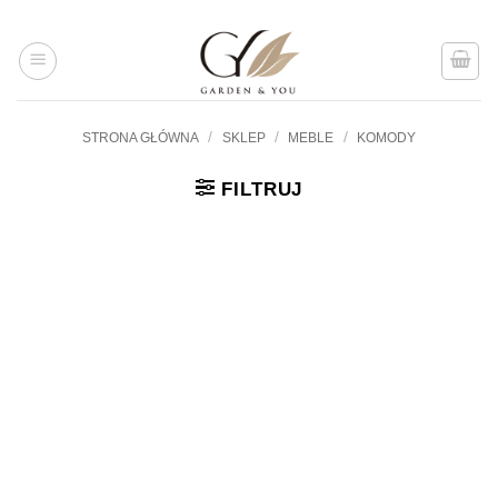
Przejdź
do
treści
/
/
/
STRONA GŁÓWNA
SKLEP
MEBLE
KOMODY
FILTRUJ