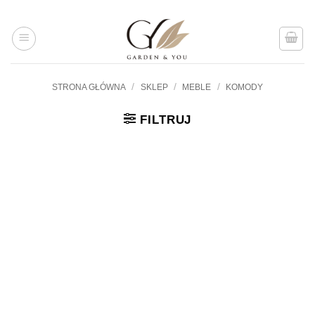
Przejdź
do
treści
/
/
/
STRONA GŁÓWNA
SKLEP
MEBLE
KOMODY
FILTRUJ