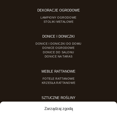
DEKORACJE OGRODOWE
LAMPIONY OGRODOWE
STOLIKI METALOWE
DONICE I DONICZKI
DONICE I DONICZKI DO DOMU
DONICE OGRODOWE
DONICE DO SALONU
DONICE NA TARAS
MEBLE RATTANOWE
FOTELE RATTANOWE
KRZESŁA RATTANOWE
SZTUCZNE ROŚLINY
SZTUCZNE DRZEWKA
Zarządzaj zgodą
SZTUCZNE ROŚLINY DONICZKOWE