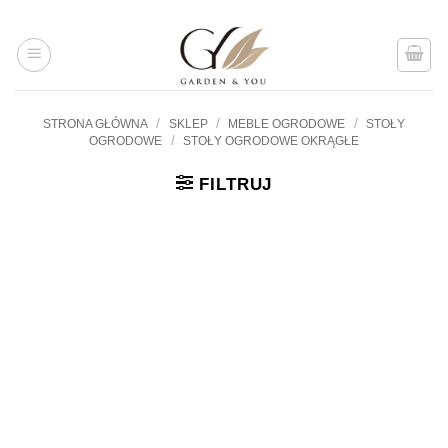
Przejdź
do
treści
/
/
/
STRONA GŁÓWNA
SKLEP
MEBLE OGRODOWE
STOŁY
/
OGRODOWE
STOŁY OGRODOWE OKRĄGŁE
FILTRUJ