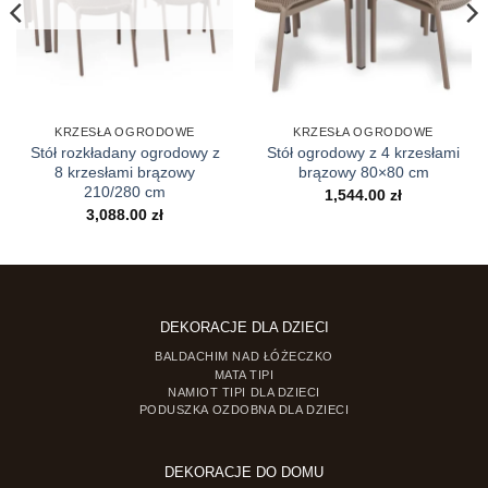
KRZESŁA OGRODOWE
KRZESŁA OGRODOWE
Stół rozkładany ogrodowy z
Stół ogrodowy z 4 krzesłami
8 krzesłami brązowy
brązowy 80×80 cm
210/280 cm
1,544.00
zł
3,088.00
zł
DEKORACJE DLA DZIECI
BALDACHIM NAD ŁÓŻECZKO
MATA TIPI
NAMIOT TIPI DLA DZIECI
PODUSZKA OZDOBNA DLA DZIECI
DEKORACJE DO DOMU