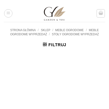
Przejdź
do
treści
/
/
/
STRONA GŁÓWNA
SKLEP
MEBLE OGRODOWE
MEBLE
/
OGRODOWE WYPRZEDAŻ
STOŁY OGRODOWE WYPRZEDAŻ
FILTRUJ