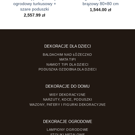
ogrodowy turkusowy +
brązowy 80×80 cm
szare poduszki
1,544.00
zł
2,557.99
zł
DEKORACJE DLA DZIECI
BALDACHIM NAD ŁÓŻECZKO
MATA TIPI
NAMIOT TIPI DLA DZIECI
PODUSZKA OZDOBNA DLA DZIECI
DEKORACJE DO DOMU
MISY DEKORACYJNE
NARZUTY, KOCE, PODUSZKI
WAZONY, PATERY I FIGURKI DEKORACYJNE
DEKORACJE OGRODOWE
LAMPIONY OGRODOWE
STOLIKI METALOWE