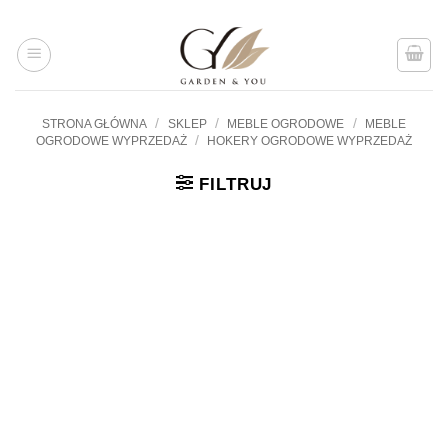
Przejdź
do
treści
/
/
/
STRONA GŁÓWNA
SKLEP
MEBLE OGRODOWE
MEBLE
/
OGRODOWE WYPRZEDAŻ
HOKERY OGRODOWE WYPRZEDAŻ
FILTRUJ