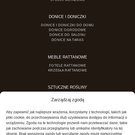
DONICE I DONICZKI
DONICE I DONICZKI DO DOMU
DONICE OGRODOWE
DONICE DO SALONU
DONICE NA TARAS
MEBLE RATTANOWE
FOTELE RATTANOWE
KRZESŁA RATTANOWE
SZTUCZNE ROŚLINY
SZTUCZNE DRZEWKA
Zarządzaj zgodą
SZTUCZNE ROŚLINY DONICZKOWE
Aby zapewnić jak najlepsze wrażenia, korzystamy z technologii, takich jak
MINI OGRODY
pliki cookie, do przechowywania i/lub uzyskiwania dostępu do informacji o
urządzeniu. Zgoda na te technologie pozwoli nam przetwarzać dane, takie
MINI OGRÓD DLA DZIECI
jak zachowanie podczas przeglądania lub unikalne identyfikatory na tej
stronie. Brak wyrażenia zgody lub wycofanie zgody może niekorzystnie