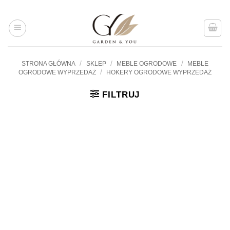
Przejdź
do
treści
/
/
/
STRONA GŁÓWNA
SKLEP
MEBLE OGRODOWE
MEBLE
/
OGRODOWE WYPRZEDAŻ
HOKERY OGRODOWE WYPRZEDAŻ
FILTRUJ