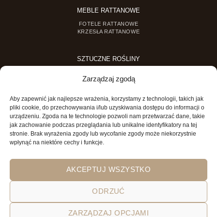
MEBLE RATTANOWE
FOTELE RATTANOWE
KRZESŁA RATTANOWE
SZTUCZNE ROŚLINY
SZTUCZNE DRZEWKA
Zarządzaj zgodą
SZTUCZNE ROŚLINY DONICZKOWE
Aby zapewnić jak najlepsze wrażenia, korzystamy z technologii, takich jak
MINI OGRODY
pliki cookie, do przechowywania i/lub uzyskiwania dostępu do informacji o
urządzeniu. Zgoda na te technologie pozwoli nam przetwarzać dane, takie
MINI OGRÓD DLA DZIECI
jak zachowanie podczas przeglądania lub unikalne identyfikatory na tej
stronie. Brak wyrażenia zgody lub wycofanie zgody może niekorzystnie
wpłynąć na niektóre cechy i funkcje.
AKCEPTUJ WSZYSTKO
ODRZUĆ
POLITYKA PRYWATNOŚCI
REGULAMIN SKLEPU ON-LINE
ZARZĄDZAJ OPCJAMI