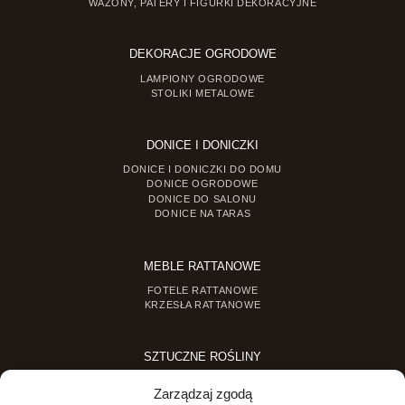
WAZONY, PATERY I FIGURKI DEKORACYJNE
DEKORACJE OGRODOWE
LAMPIONY OGRODOWE
STOLIKI METALOWE
DONICE I DONICZKI
DONICE I DONICZKI DO DOMU
DONICE OGRODOWE
DONICE DO SALONU
DONICE NA TARAS
MEBLE RATTANOWE
FOTELE RATTANOWE
KRZESŁA RATTANOWE
SZTUCZNE ROŚLINY
SZTUCZNE DRZEWKA
Zarządzaj zgodą
SZTUCZNE ROŚLINY DONICZKOWE