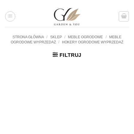
Przejdź
do
treści
/
/
/
STRONA GŁÓWNA
SKLEP
MEBLE OGRODOWE
MEBLE
/
OGRODOWE WYPRZEDAŻ
HOKERY OGRODOWE WYPRZEDAŻ
FILTRUJ