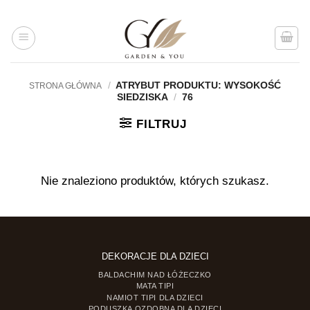
Przejdź
do
treści
/
ATRYBUT PRODUKTU: WYSOKOŚĆ
STRONA GŁÓWNA
SIEDZISKA
/
76
FILTRUJ
Nie znaleziono produktów, których szukasz.
DEKORACJE DLA DZIECI
BALDACHIM NAD ŁÓŻECZKO
MATA TIPI
NAMIOT TIPI DLA DZIECI
PODUSZKA OZDOBNA DLA DZIECI