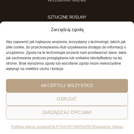
KRZESŁA RATTANOWE
SZTUCZNE ROŚLINY
SZTUCZNE DRZEWKA
Zarządzaj zgodą
SZTUCZNE ROŚLINY DONICZKOWE
Aby zapewnić jak najlepsze wrażenia, korzystamy z technologii, takich jak
MINI OGRODY
pliki cookie, do przechowywania i/lub uzyskiwania dostępu do informacji o
urządzeniu. Zgoda na te technologie pozwoli nam przetwarzać dane, takie
MINI OGRÓD DLA DZIECI
jak zachowanie podczas przeglądania lub unikalne identyfikatory na tej
stronie. Brak wyrażenia zgody lub wycofanie zgody może niekorzystnie
wpłynąć na niektóre cechy i funkcje.
AKCEPTUJ WSZYSTKO
ODRZUĆ
ZARZĄDZAJ OPCJAMI
POLITYKA PRYWATNOŚCI
REGULAMIN SKLEPU ON-LINE
WYSYŁKA
DOSTAWA
ZWROTY
HOME
GARDEN AND YOU
Polityka plików cookies
POLITYKA PRYWATNOŚCI
Regulamin Sklepu
Wszystkie prawa zastrzeżone 2026 © Garden&You