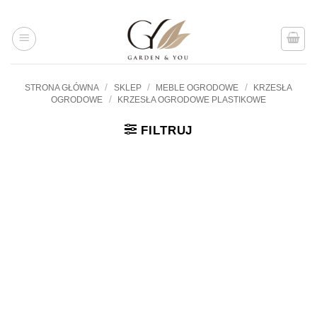
Przejdź
do
treści
/
/
/
STRONA GŁÓWNA
SKLEP
MEBLE OGRODOWE
KRZESŁA
/
OGRODOWE
KRZESŁA OGRODOWE PLASTIKOWE
FILTRUJ