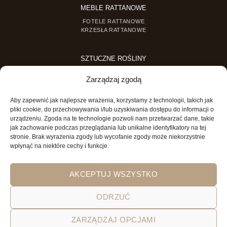
MEBLE RATTANOWE
FOTELE RATTANOWE
KRZESŁA RATTANOWE
SZTUCZNE ROŚLINY
SZTUCZNE DRZEWKA
Zarządzaj zgodą
SZTUCZNE ROŚLINY DONICZKOWE
Aby zapewnić jak najlepsze wrażenia, korzystamy z technologii, takich jak
MINI OGRODY
pliki cookie, do przechowywania i/lub uzyskiwania dostępu do informacji o
urządzeniu. Zgoda na te technologie pozwoli nam przetwarzać dane, takie
MINI OGRÓD DLA DZIECI
jak zachowanie podczas przeglądania lub unikalne identyfikatory na tej
stronie. Brak wyrażenia zgody lub wycofanie zgody może niekorzystnie
wpłynąć na niektóre cechy i funkcje.
AKCEPTUJ WSZYSTKO
ODRZUĆ
POLITYKA PRYWATNOŚCI
REGULAMIN SKLEPU ON-LINE
ZARZĄDZAJ OPCJAMI
WYSYŁKA
DOSTAWA
ZWROTY
HOME