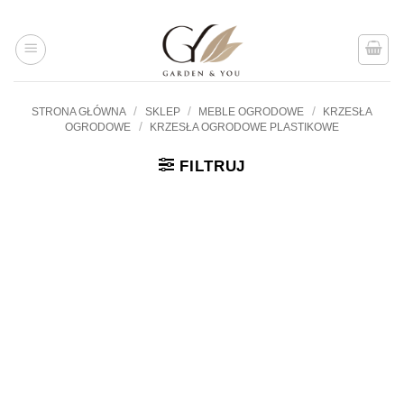
Przejdź
do
treści
/
/
/
STRONA GŁÓWNA
SKLEP
MEBLE OGRODOWE
KRZESŁA
/
OGRODOWE
KRZESŁA OGRODOWE PLASTIKOWE
FILTRUJ