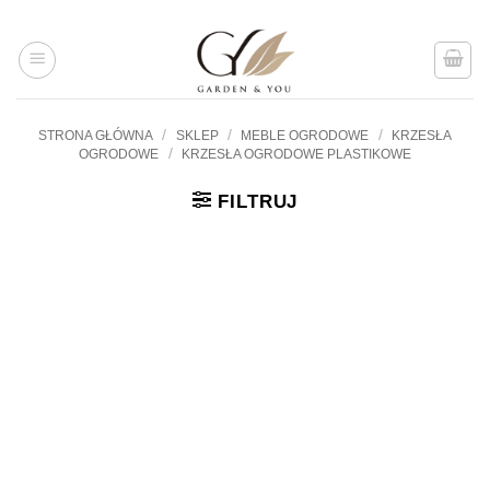
Przejdź
do
treści
/
/
/
STRONA GŁÓWNA
SKLEP
MEBLE OGRODOWE
KRZESŁA
/
OGRODOWE
KRZESŁA OGRODOWE PLASTIKOWE
FILTRUJ