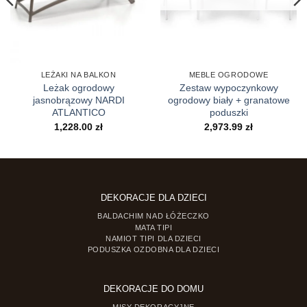
LEŻAKI NA BALKON
MEBLE OGRODOWE
Leżak ogrodowy
Zestaw wypoczynkowy
jasnobrązowy NARDI
ogrodowy biały + granatowe
ATLANTICO
poduszki
1,228.00
zł
2,973.99
zł
DEKORACJE DLA DZIECI
BALDACHIM NAD ŁÓŻECZKO
MATA TIPI
NAMIOT TIPI DLA DZIECI
PODUSZKA OZDOBNA DLA DZIECI
DEKORACJE DO DOMU