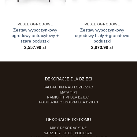
MEBLE OGRODOWE
MEBLE OGRODOWE
Zestaw wypoczynkowy
Zestaw wypoczynkowy
ogrodowy antracytowy +
ogrodowy biały + granatowe
szare poduszki
poduszki
2,557.99
zł
2,973.99
zł
DEKORACJE DLA DZIECI
BALDACHIM NAD ŁÓŻECZKO
MATA TIPI
NAMIOT TIPI DLA DZIECI
PODUSZKA OZDOBNA DLA DZIECI
DEKORACJE DO DOMU
MISY DEKORACYJNE
NARZUTY, KOCE, PODUSZKI