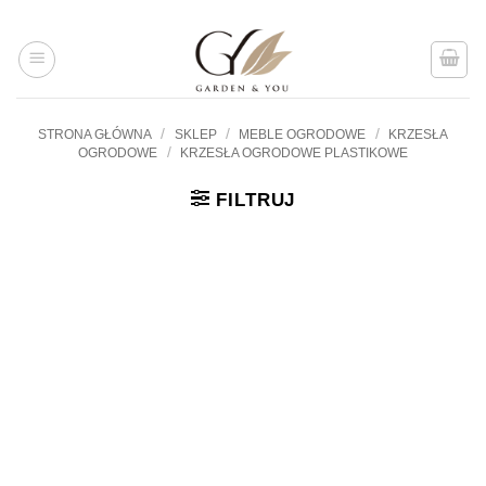
Przejdź
do
treści
/
/
/
STRONA GŁÓWNA
SKLEP
MEBLE OGRODOWE
KRZESŁA
/
OGRODOWE
KRZESŁA OGRODOWE PLASTIKOWE
FILTRUJ