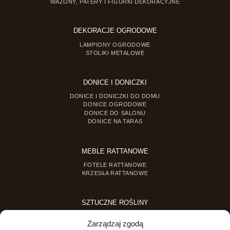
WAZONY, PATERY I FIGURKI DEKORACYJNE
DEKORACJE OGRODOWE
LAMPIONY OGRODOWE
STOLIKI METALOWE
DONICE I DONICZKI
DONICE I DONICZKI DO DOMU
DONICE OGRODOWE
DONICE DO SALONU
DONICE NA TARAS
MEBLE RATTANOWE
FOTELE RATTANOWE
KRZESŁA RATTANOWE
SZTUCZNE ROŚLINY
SZTUCZNE DRZEWKA
Zarządzaj zgodą
SZTUCZNE ROŚLINY DONICZKOWE