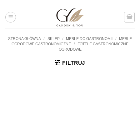
Przejdź
do
treści
/
/
/
STRONA GŁÓWNA
SKLEP
MEBLE DO GASTRONOMII
MEBLE
/
OGRODOWE GASTRONOMICZNE
FOTELE GASTRONOMICZNE
OGRODOWE
FILTRUJ