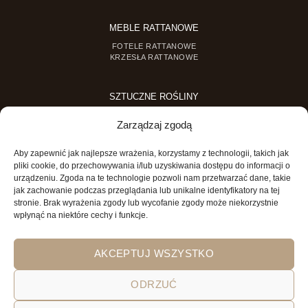
MEBLE RATTANOWE
FOTELE RATTANOWE
KRZESŁA RATTANOWE
SZTUCZNE ROŚLINY
SZTUCZNE DRZEWKA
Zarządzaj zgodą
SZTUCZNE ROŚLINY DONICZKOWE
Aby zapewnić jak najlepsze wrażenia, korzystamy z technologii, takich jak
MINI OGRODY
pliki cookie, do przechowywania i/lub uzyskiwania dostępu do informacji o
urządzeniu. Zgoda na te technologie pozwoli nam przetwarzać dane, takie
MINI OGRÓD DLA DZIECI
jak zachowanie podczas przeglądania lub unikalne identyfikatory na tej
stronie. Brak wyrażenia zgody lub wycofanie zgody może niekorzystnie
wpłynąć na niektóre cechy i funkcje.
AKCEPTUJ WSZYSTKO
ODRZUĆ