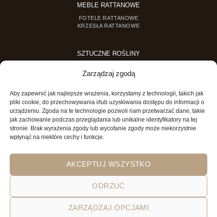
MEBLE RATTANOWE
FOTELE RATTANOWE
KRZESŁA RATTANOWE
SZTUCZNE ROŚLINY
SZTUCZNE DRZEWKA
Zarządzaj zgodą
SZTUCZNE ROŚLINY DONICZKOWE
Aby zapewnić jak najlepsze wrażenia, korzystamy z technologii, takich jak
MINI OGRODY
pliki cookie, do przechowywania i/lub uzyskiwania dostępu do informacji o
urządzeniu. Zgoda na te technologie pozwoli nam przetwarzać dane, takie
MINI OGRÓD DLA DZIECI
jak zachowanie podczas przeglądania lub unikalne identyfikatory na tej
stronie. Brak wyrażenia zgody lub wycofanie zgody może niekorzystnie
wpłynąć na niektóre cechy i funkcje.
AKCEPTUJ WSZYSTKO
ODRZUĆ
POLITYKA PRYWATNOŚCI
REGULAMIN SKLEPU ON-LINE
ZARZĄDZAJ OPCJAMI
WYSYŁKA
DOSTAWA
ZWROTY
HOME