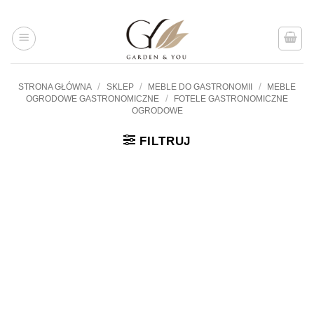
Przejdź
do
treści
/
/
/
STRONA GŁÓWNA
SKLEP
MEBLE DO GASTRONOMII
MEBLE
/
OGRODOWE GASTRONOMICZNE
FOTELE GASTRONOMICZNE
OGRODOWE
FILTRUJ