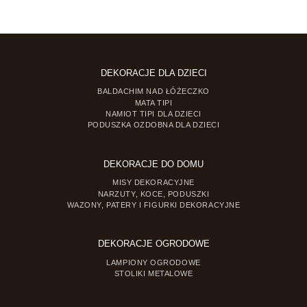
zł
64.90 zł
do
 zł
79.90 zł
DEKORACJE DLA DZIECI
BALDACHIM NAD ŁÓŻECZKO
MATA TIPI
NAMIOT TIPI DLA DZIECI
PODUSZKA OZDOBNA DLA DZIECI
DEKORACJE DO DOMU
MISY DEKORACYJNE
NARZUTY, KOCE, PODUSZKI
WAZONY, PATERY I FIGURKI DEKORACYJNE
DEKORACJE OGRODOWE
LAMPIONY OGRODOWE
STOLIKI METALOWE