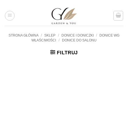
Przejdź
do
treści
/
/
/
STRONA GŁÓWNA
SKLEP
DONICE I DONICZKI
DONICE WG
/
WŁAŚCIWOŚCI
DONICE DO SALONU
FILTRUJ