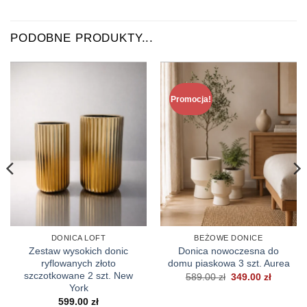
PODOBNE PRODUKTY...
Promocja!
DONICA LOFT
BEŻOWE DONICE
Zestaw wysokich donic
Donica nowoczesna do
ryflowanych złoto
domu piaskowa 3 szt. Aurea
szczotkowane 2 szt. New
Pierwotna
Aktualn
589.00
zł
349.00
zł
cena
cena
York
wynosiła:
wynosi:
599.00
zł
589.00 zł.
349.00 z