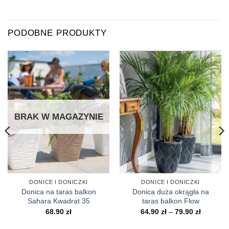
PODOBNE PRODUKTY
BRAK W MAGAZYNIE
DONICE I DONICZKI
DONICE I DONICZKI
Donica na taras balkon
Donica duża okrągła na
Sahara Kwadrat 35
taras balkon Flow
s
Zakres
68.90
zł
64.90
zł
–
79.90
zł
cen:
od