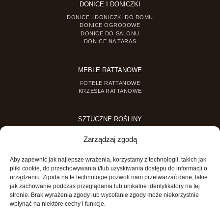
DONICE I DONICZKI
DONICE I DONICZKI DO DOMU
DONICE OGRODOWE
DONICE DO SALONU
DONICE NA TARAS
MEBLE RATTANOWE
FOTELE RATTANOWE
KRZESŁA RATTANOWE
SZTUCZNE ROŚLINY
SZTUCZNE DRZEWKA
Zarządzaj zgodą
SZTUCZNE ROŚLINY DONICZKOWE
Aby zapewnić jak najlepsze wrażenia, korzystamy z technologii, takich jak
MINI OGRODY
pliki cookie, do przechowywania i/lub uzyskiwania dostępu do informacji o
urządzeniu. Zgoda na te technologie pozwoli nam przetwarzać dane, takie
MINI OGRÓD DLA DZIECI
jak zachowanie podczas przeglądania lub unikalne identyfikatory na tej
stronie. Brak wyrażenia zgody lub wycofanie zgody może niekorzystnie
wpłynąć na niektóre cechy i funkcje.