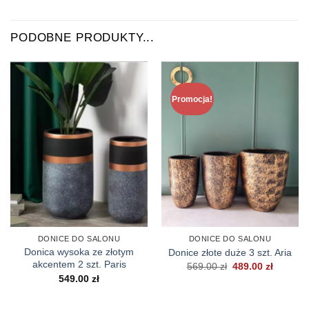
PODOBNE PRODUKTY...
Promocja!
DONICE DO SALONU
DONICE DO SALONU
Donica wysoka ze złotym
Donice złote duże 3 szt. Aria
akcentem 2 szt. Paris
Pierwotna
Aktualn
569.00
zł
489.00
zł
cena
cena
549.00
zł
wynosiła:
wynosi:
569.00 zł.
489.00 z