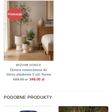
Promocja!
BEŻOWE DONICE
Donica nowoczesna do
domu piaskowa 3 szt. Aurea
Pierwotna
Aktualna
589.00
zł
349.00
zł
cena
cena
wynosiła:
wynosi:
589.00 zł.
349.00 zł.
PODOBNE PRODUKTY