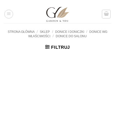
Przejdź
do
treści
/
/
/
STRONA GŁÓWNA
SKLEP
DONICE I DONICZKI
DONICE WG
/
WŁAŚCIWOŚCI
DONICE DO SALONU
FILTRUJ