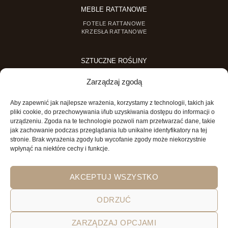
MEBLE RATTANOWE
FOTELE RATTANOWE
KRZESŁA RATTANOWE
SZTUCZNE ROŚLINY
SZTUCZNE DRZEWKA
Zarządzaj zgodą
SZTUCZNE ROŚLINY DONICZKOWE
Aby zapewnić jak najlepsze wrażenia, korzystamy z technologii, takich jak
MINI OGRODY
pliki cookie, do przechowywania i/lub uzyskiwania dostępu do informacji o
urządzeniu. Zgoda na te technologie pozwoli nam przetwarzać dane, takie
MINI OGRÓD DLA DZIECI
jak zachowanie podczas przeglądania lub unikalne identyfikatory na tej
stronie. Brak wyrażenia zgody lub wycofanie zgody może niekorzystnie
wpłynąć na niektóre cechy i funkcje.
AKCEPTUJ WSZYSTKO
ODRZUĆ
POLITYKA PRYWATNOŚCI
REGULAMIN SKLEPU ON-LINE
ZARZĄDZAJ OPCJAMI