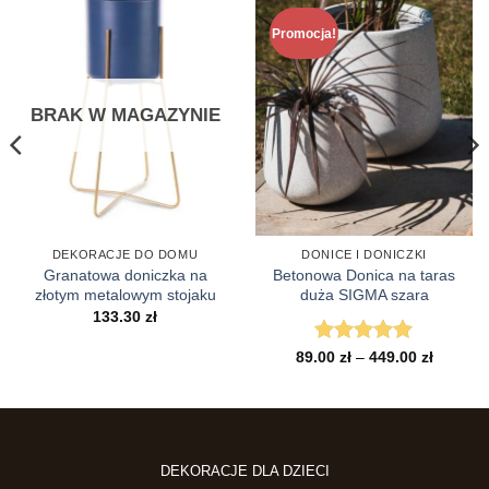
Promocja!
BRAK W MAGAZYNIE
DEKORACJE DO DOMU
DONICE I DONICZKI
Granatowa doniczka na
Betonowa Donica na taras
złotym metalowym stojaku
duża SIGMA szara
133.30
zł
s
Zakres
89.00
Oceniono
zł
–
449.00
5
zł
cen:
na 5
od
zł
89.00 zł
do
 zł
449.00 z
DEKORACJE DLA DZIECI