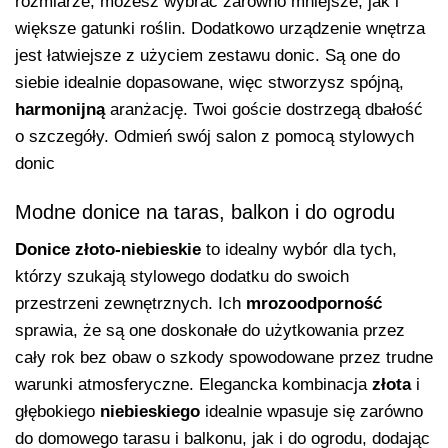
rozmiarze, możesz wybrać zarówno mniejsze, jak i
większe gatunki roślin. Dodatkowo urządzenie wnętrza
jest łatwiejsze z użyciem zestawu donic. Są one do
siebie idealnie dopasowane, więc stworzysz spójną,
harmonijną
aranżację. Twoi goście dostrzegą dbałość
o szczegóły. Odmień swój salon z pomocą stylowych
donic
Modne donice na taras, balkon i do ogrodu
Donice złoto-niebieskie
to idealny wybór dla tych,
którzy szukają stylowego dodatku do swoich
przestrzeni zewnętrznych. Ich
mrozoodporność
sprawia, że są one doskonałe do użytkowania przez
cały rok bez obaw o szkody spowodowane przez trudne
warunki atmosferyczne. Elegancka kombinacja
złota
i
głębokiego
niebieskiego
idealnie wpasuje się zarówno
do domowego tarasu i balkonu, jak i do ogrodu, dodając