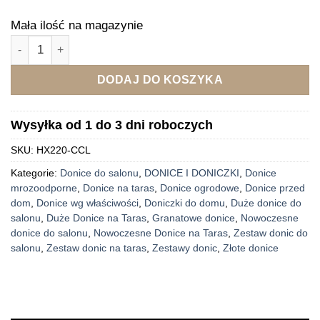
Mała ilość na magazynie
ilość Donice złoto-niebieskie duże 3 szt. Aria
DODAJ DO KOSZYKA
Wysyłka od 1 do 3 dni roboczych
SKU:
HX220-CCL
Kategorie:
Donice do salonu
,
DONICE I DONICZKI
,
Donice
mrozoodporne
,
Donice na taras
,
Donice ogrodowe
,
Donice przed
dom
,
Donice wg właściwości
,
Doniczki do domu
,
Duże donice do
salonu
,
Duże Donice na Taras
,
Granatowe donice
,
Nowoczesne
donice do salonu
,
Nowoczesne Donice na Taras
,
Zestaw donic do
salonu
,
Zestaw donic na taras
,
Zestawy donic
,
Złote donice