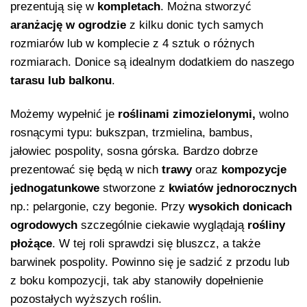
prezentują się w
kompletach
. Można stworzyć
aranżację
w ogrodzie
z kilku donic tych samych
rozmiarów lub w komplecie z 4 sztuk o różnych
rozmiarach. Donice są idealnym dodatkiem do naszego
tarasu lub balkonu
.
Możemy wypełnić je
roślinami zimozielonymi,
wolno
rosnącymi typu: bukszpan, trzmielina, bambus,
jałowiec pospolity, sosna górska. Bardzo dobrze
prezentować się będą w nich
trawy
oraz
kompozycje
jednogatunkowe
stworzone z
kwiatów jednorocznych
np.: pelargonie, czy begonie. Przy
wysokich donicach
ogrodowych
szczególnie ciekawie wyglądają
rośliny
płożące
. W tej roli sprawdzi się bluszcz, a także
barwinek pospolity. Powinno się je sadzić z przodu lub
z boku kompozycji, tak aby stanowiły dopełnienie
pozostałych wyższych roślin.