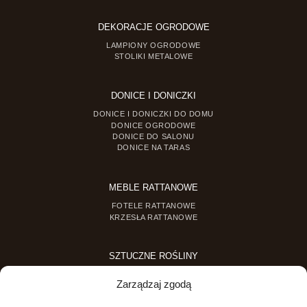
DEKORACJE OGRODOWE
LAMPIONY OGRODOWE
STOLIKI METALOWE
DONICE I DONICZKI
DONICE I DONICZKI DO DOMU
DONICE OGRODOWE
DONICE DO SALONU
DONICE NA TARAS
MEBLE RATTANOWE
FOTELE RATTANOWE
KRZESŁA RATTANOWE
SZTUCZNE ROŚLINY
SZTUCZNE DRZEWKA
Zarządzaj zgodą
SZTUCZNE ROŚLINY DONICZKOWE