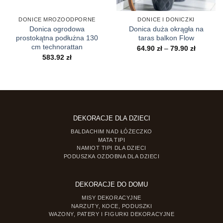
DONICE MROZOODPORNE
DONICE I DONICZKI
Donica ogrodowa
Donica duża okrągła na
prostokątna podłużna 130
taras balkon Flow
cm technorattan
s
Zakres
64.90
zł
–
79.90
zł
cen:
583.92
zł
od
zł
64.90 zł
do
 zł
79.90 zł
DEKORACJE DLA DZIECI
BALDACHIM NAD ŁÓŻECZKO
MATA TIPI
NAMIOT TIPI DLA DZIECI
PODUSZKA OZDOBNA DLA DZIECI
DEKORACJE DO DOMU
MISY DEKORACYJNE
NARZUTY, KOCE, PODUSZKI
WAZONY, PATERY I FIGURKI DEKORACYJNE