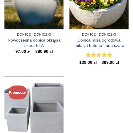
DONICE I DONICZKI
DONICE I DONICZKI
Nowoczesna donica okrągła
Donica misa ogrodowa
szara ETA
imitacja betonu Luna szara
Zakres
97.00
zł
–
380.90
zł
cen:
od
Zakres
139.00
Oceniono
zł
–
389.00
5
zł
97.00 zł
cen:
do
na 5
od
380.90 zł
139.00 
do
389.00 
Promocja!