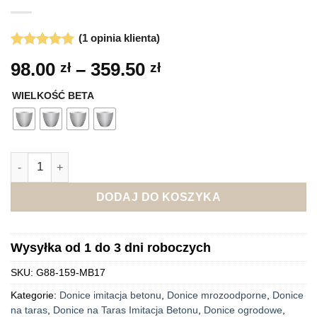
(
1
opinia klienta)
Oceniony
1
5
Zakres
98.00
–
359.50
zł
zł
na 5 na
cen:
podstawie
oceny
WIELKOŚĆ BETA
od
klienta
98.00 zł
do
359.50 zł
ilość Donica przed dom Beta okrągła szara
DODAJ DO KOSZYKA
Wysyłka od 1 do 3 dni roboczych
SKU:
G88-159-MB17
Kategorie:
Donice imitacja betonu
,
Donice mrozoodporne
,
Donice
na taras
,
Donice na Taras Imitacja Betonu
,
Donice ogrodowe
,