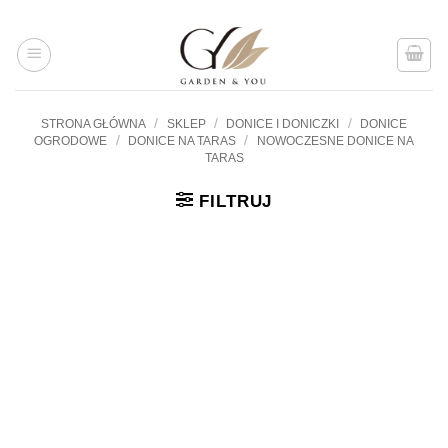
Przejdź
do
treści
/
/
/
STRONA GŁÓWNA
SKLEP
DONICE I DONICZKI
DONICE
/
/
OGRODOWE
DONICE NA TARAS
NOWOCZESNE DONICE NA
TARAS
FILTRUJ