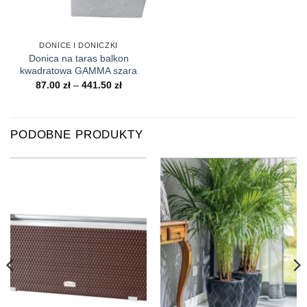
DONICE I DONICZKI
Donica na taras balkon
kwadratowa GAMMA szara
Zakres
87.00
zł
–
441.50
zł
cen:
od
87.00 zł
do
441.50 zł
PODOBNE PRODUKTY