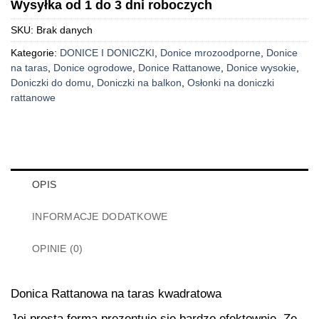
Wysyłka od 1 do 3 dni roboczych
SKU:
Brak danych
Kategorie:
DONICE I DONICZKI
,
Donice mrozoodporne
,
Donice
na taras
,
Donice ogrodowe
,
Donice Rattanowe
,
Donice wysokie
,
Doniczki do domu
,
Doniczki na balkon
,
Osłonki na doniczki
rattanowe
OPIS
INFORMACJE DODATKOWE
OPINIE (0)
Donica Rattanowa na taras kwadratowa
Jej prosta forma prezentuje się bardzo efektownie. Ze