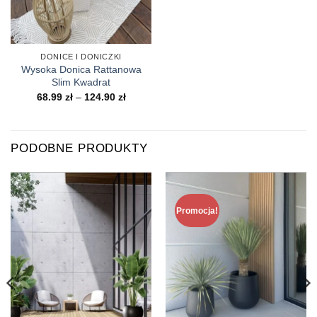
DONICE I DONICZKI
Wysoka Donica Rattanowa
Slim Kwadrat
Zakres
68.99
zł
–
124.90
zł
cen:
od
68.99 zł
do
124.90 zł
PODOBNE PRODUKTY
Promocja!