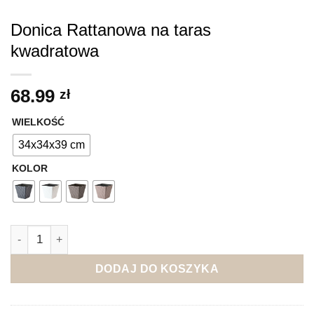
Donica Rattanowa na taras
kwadratowa
68.99
zł
WIELKOŚĆ
34x34x39 cm
KOLOR
ilość Donica Rattanowa na taras kwadratowa
DODAJ DO KOSZYKA