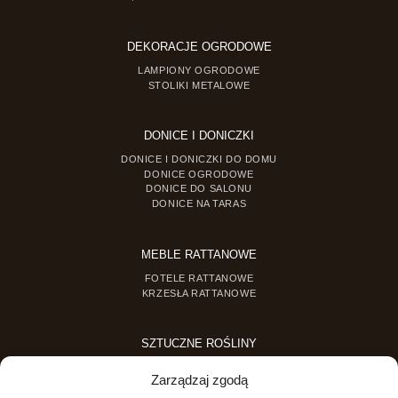
DEKORACJE OGRODOWE
LAMPIONY OGRODOWE
STOLIKI METALOWE
DONICE I DONICZKI
DONICE I DONICZKI DO DOMU
DONICE OGRODOWE
DONICE DO SALONU
DONICE NA TARAS
MEBLE RATTANOWE
FOTELE RATTANOWE
KRZESŁA RATTANOWE
SZTUCZNE ROŚLINY
SZTUCZNE DRZEWKA
Zarządzaj zgodą
SZTUCZNE ROŚLINY DONICZKOWE