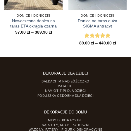
DONICE I DONICZKI
DONICE I DONICZKI
Nowoczesna donica na
Donica na taras duża
taras ETA okrągła czarna
SIGMA antracyt
Zakres
97.00
zł
–
389.90
zł
cen:
od
Zakres
89.00
Oceniono
zł
–
449.00
5
zł
97.00 zł
cen:
do
na 5
od
389.90 zł
89.00 zł
do
449.00 z
DEKORACJE DLA DZIECI
BALDACHIM NAD ŁÓŻECZKO
MATA TIPI
NAMIOT TIPI DLA DZIECI
PODUSZKA OZDOBNA DLA DZIECI
DEKORACJE DO DOMU
MISY DEKORACYJNE
NARZUTY, KOCE, PODUSZKI
WAZONY, PATERY I FIGURKI DEKORACYJNE