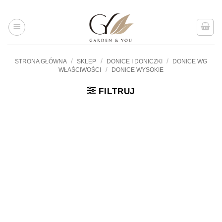
Przejdź
do
treści
/
/
/
STRONA GŁÓWNA
SKLEP
DONICE I DONICZKI
DONICE WG
/
WŁAŚCIWOŚCI
DONICE WYSOKIE
FILTRUJ