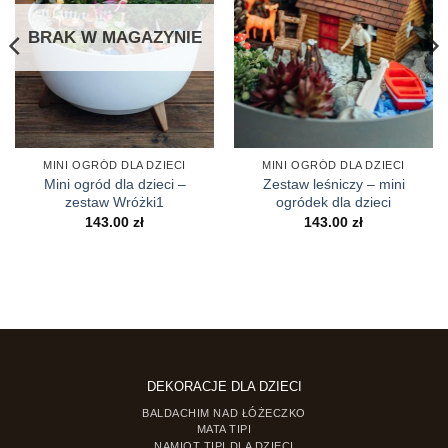
BRAK W MAGAZYNIE
MINI OGRÓD DLA DZIECI
MINI OGRÓD DLA DZIECI
Mini ogród dla dzieci –
Zestaw leśniczy – mini
zestaw Wróżki1
ogródek dla dzieci
s
143.00
zł
143.00
zł
0 zł
0 zł
DEKORACJE DLA DZIECI
BALDACHIM NAD ŁÓŻECZKO
MATA TIPI
NAMIOT TIPI DLA DZIECI