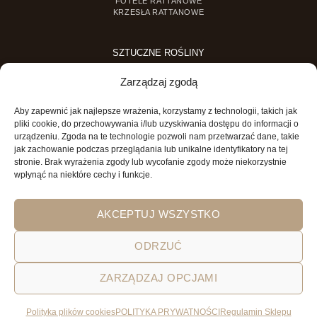
FOTELE RATTANOWE
KRZESŁA RATTANOWE
SZTUCZNE ROŚLINY
SZTUCZNE DRZEWKA
Zarządzaj zgodą
SZTUCZNE ROŚLINY DONICZKOWE
Aby zapewnić jak najlepsze wrażenia, korzystamy z technologii, takich jak
MINI OGRODY
pliki cookie, do przechowywania i/lub uzyskiwania dostępu do informacji o
urządzeniu. Zgoda na te technologie pozwoli nam przetwarzać dane, takie
MINI OGRÓD DLA DZIECI
jak zachowanie podczas przeglądania lub unikalne identyfikatory na tej
stronie. Brak wyrażenia zgody lub wycofanie zgody może niekorzystnie
wpłynąć na niektóre cechy i funkcje.
AKCEPTUJ WSZYSTKO
ODRZUĆ
POLITYKA PRYWATNOŚCI
REGULAMIN SKLEPU ON-LINE
ZARZĄDZAJ OPCJAMI
WYSYŁKA
DOSTAWA
ZWROTY
HOME
GARDEN AND YOU
Polityka plików cookies
POLITYKA PRYWATNOŚCI
Regulamin Sklepu