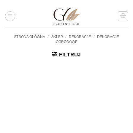
Przejdź
do
treści
/
/
/
STRONA GŁÓWNA
SKLEP
DEKORACJE
DEKORACJE
OGRODOWE
FILTRUJ