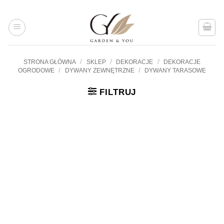
Przejdź
do
treści
/
/
/
STRONA GŁÓWNA
SKLEP
DEKORACJE
DEKORACJE
/
/
OGRODOWE
DYWANY ZEWNĘTRZNE
DYWANY TARASOWE
FILTRUJ