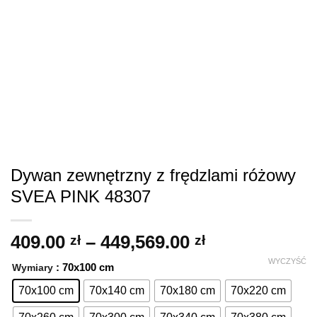
Dywan zewnętrzny z frędzlami różowy
SVEA PINK 48307
Zakres
409.00
–
449,569.00
zł
zł
cen:
WYCZYŚĆ
: 70x100 cm
Wymiary
od
409.00 zł
70x100 cm
70x140 cm
70x180 cm
70x220 cm
do