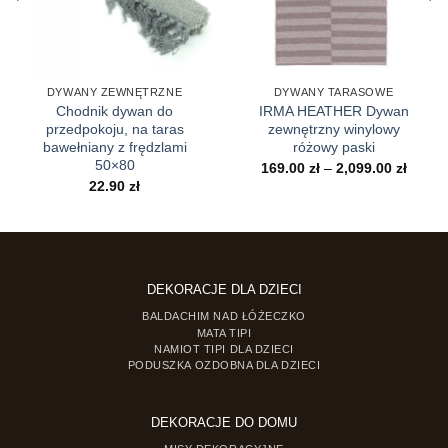
DYWANY ZEWNĘTRZNE
DYWANY TARASOWE
Chodnik dywan do
IRMA HEATHER Dywan
przedpokoju, na taras
zewnętrzny winylowy
bawełniany z frędzlami
różowy paski
50×80
Zakre
169.00
zł
–
2,099.00
zł
cen:
22.90
zł
od
169.00
do
2,099.
DEKORACJE DLA DZIECI
BALDACHIM NAD ŁÓŻECZKO
MATA TIPI
NAMIOT TIPI DLA DZIECI
PODUSZKA OZDOBNA DLA DZIECI
DEKORACJE DO DOMU