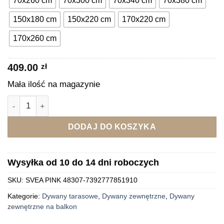
70x260 cm
70x300 cm
70x340 cm
70x380 cm
449,569.00 zł
150x180 cm
150x220 cm
170x220 cm
170x260 cm
409.00
zł
Mała ilość na magazynie
ilość Dywan zewnętrzny z frędzlami różowy SVEA PINK 4830
DODAJ DO KOSZYKA
Wysyłka od 10 do 14 dni roboczych
SKU:
SVEA PINK 48307-7392777851910
Kategorie:
Dywany tarasowe
,
Dywany zewnętrzne
,
Dywany
zewnętrzne na balkon