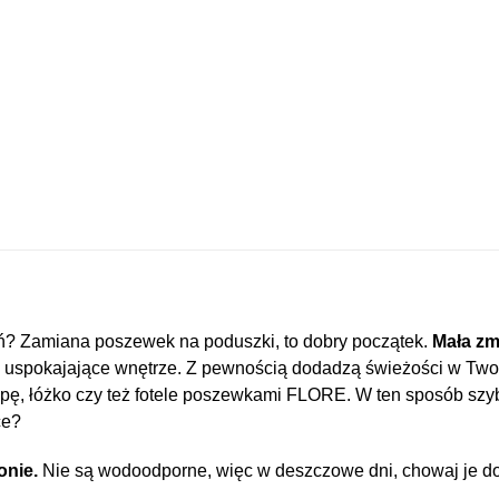
ń? Zamiana poszewek na poduszki, to dobry początek.
Mała zmi
nie uspokajające wnętrze. Z pewnością dodadzą świeżości w T
pę, łóżko czy też fotele poszewkami FLORE. W ten sposób szy
ce?
konie.
Nie są wodoodporne, więc w deszczowe dni, chowaj je do