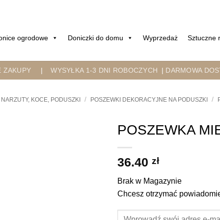
onice ogrodowe
Doniczki do domu
Wyprzedaż
Sztuczne r
E ZAKUPY
|
WYSYŁKA 1-3 DNI ROBOCZYCH
|
DARMOWA DOST
/
/
NARZUTY, KOCE, PODUSZKI
POSZEWKI DEKORACYJNE NA PODUSZKI
POSZEWKA MIĘT
36.40
zł
Brak w Magazynie
Chcesz otrzymać powiadomien