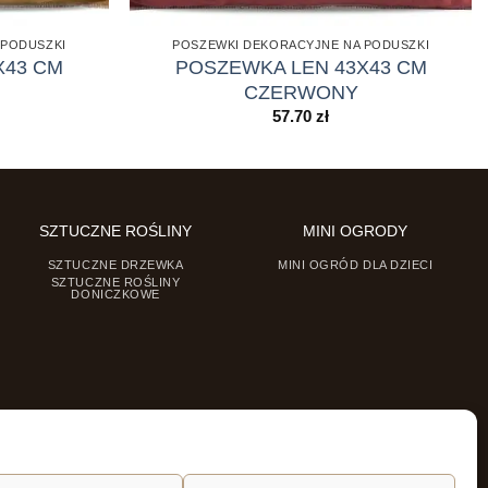
 PODUSZKI
POSZEWKI DEKORACYJNE NA PODUSZKI
X43 CM
POSZEWKA LEN 43X43 CM
CZERWONY
57.70
zł
SZTUCZNE ROŚLINY
MINI OGRODY
SZTUCZNE DRZEWKA
MINI OGRÓD DLA DZIECI
SZTUCZNE ROŚLINY
DONICZKOWE