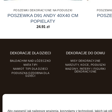
POSZEWKI DEKORACYJNE NA PODUSZKI
POSZEWKI
POSZEWKA D91 ANDY 40X40 CM
POSZE
POPIELATY
24.91
zł
DEKORACJE DLA DZIECI
DEKORACJE DO DOMU
BALDACHIM NAD ŁÓŻECZKO
MISY DEKORACYJNE
MATA TIPI
NARZUTY, KOCE, PODUSZKI
NAMIOT TIPI DLA DZIECI
WAZONY, PATERY I FIGURKI
DEKORACYJNE
PODUSZKA OZDOBNA DLA
DZIECI
Aby zapewnić jak najlepsze wrażenia, korzystamy z technologii, takich jak pli