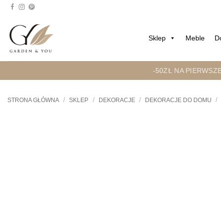
Przejdź
do
treści
Sklep
Meble
D
-50ZŁ NA PIERWSZ
/
/
/
/
STRONA GŁÓWNA
SKLEP
DEKORACJE
DEKORACJE DO DOMU