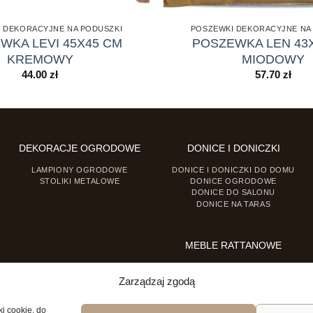
 DEKORACYJNE NA PODUSZKI
POSZEWKI DEKORACYJNE NA
WKA LEVI 45X45 CM
POSZEWKA LEN 43
KREMOWY
MIODOWY
44.00
zł
57.70
zł
DEKORACJE OGRODOWE
DONICE I DONICZKI
LAMPIONY OGRODOWE
DONICE I DONICZKI DO DOMU
STOLIKI METALOWE
DONICE OGRODOWE
DONICE DO SALONU
DONICE NA TARAS
MEBLE RATTANOWE
FOTELE RATTANOWE
KRZESŁA RATTANOWE
Zarządzaj zgodą
ki cookie, do