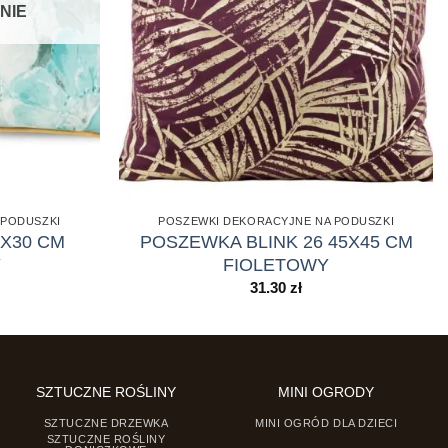
NIE
 PODUSZKI
POSZEWKI DEKORACYJNE NA PODUSZKI
X30 CM
POSZEWKA BLINK 26 45X45 CM
Y
FIOLETOWY
31.30
zł
SZTUCZNE ROŚLINY
MINI OGRODY
SZTUCZNE DRZEWKA
MINI OGRÓD DLA DZIECI
SZTUCZNE ROŚLINY