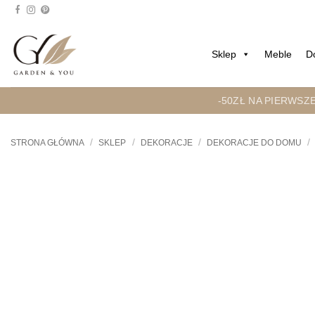
Przejdź
do
treści
Sklep
Meble
D
-50ZŁ NA PIERWSZ
/
/
/
/
STRONA GŁÓWNA
SKLEP
DEKORACJE
DEKORACJE DO DOMU