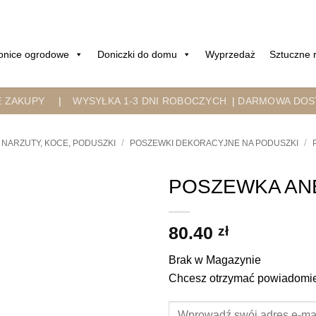
onice ogrodowe
Doniczki do domu
Wyprzedaż
Sztuczne r
E ZAKUPY
|
WYSYŁKA 1-3 DNI ROBOCZYCH
|
DARMOWA DOST
/
/
NARZUTY, KOCE, PODUSZKI
POSZEWKI DEKORACYJNE NA PODUSZKI
POSZEWKA AN
80.40
zł
Brak w Magazynie
Chcesz otrzymać powiadomien