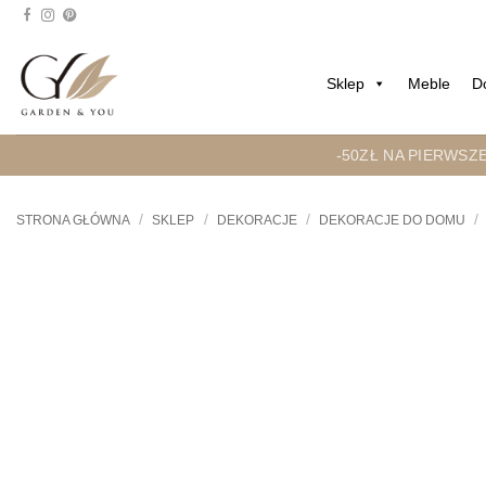
Przejdź
do
treści
Sklep
Meble
D
-50ZŁ NA PIERWSZ
/
/
/
/
STRONA GŁÓWNA
SKLEP
DEKORACJE
DEKORACJE DO DOMU