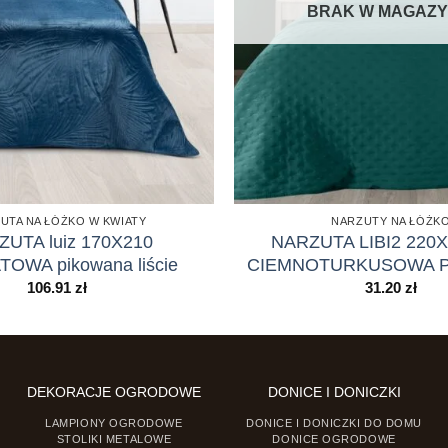
BRAK W MAGAZY
UTA NA ŁÓŻKO W KWIATY
NARZUTY NA ŁÓŻK
UTA luiz 170X210
NARZUTA LIBI2 220
OWA pikowana liście
CIEMNOTURKUSOWA 
106.91
zł
31.20
zł
DEKORACJE OGRODOWE
DONICE I DONICZKI
LAMPIONY OGRODOWE
DONICE I DONICZKI DO DOMU
STOLIKI METALOWE
DONICE OGRODOWE