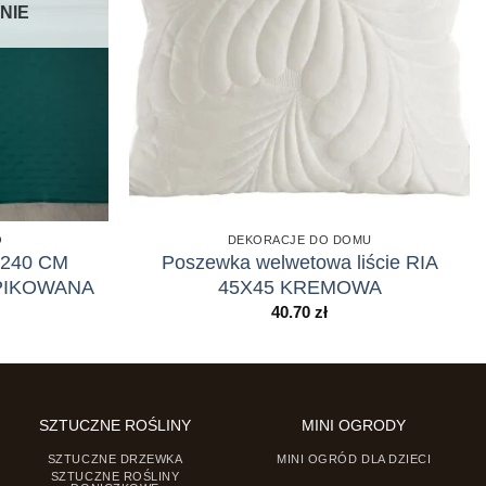
NIE
O
DEKORACJE DO DOMU
X240 CM
Poszewka welwetowa liście RIA
PIKOWANA
45X45 KREMOWA
40.70
zł
SZTUCZNE ROŚLINY
MINI OGRODY
SZTUCZNE DRZEWKA
MINI OGRÓD DLA DZIECI
SZTUCZNE ROŚLINY