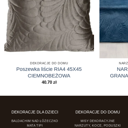
DEKORACJE DO DOMU
NARZ
Poszewka liście RIA4 45X45
NARZ
CIEMNOBEŻOWA
GRANAT
40.70
zł
DEKORACJE DLA DZIECI
DEKORACJE DO DOMU
BALDACHIM NAD ŁÓŻECZKO
MISY DEKORACYJNE
MATA TIPI
NARZUTY, KOCE, PODUSZKI