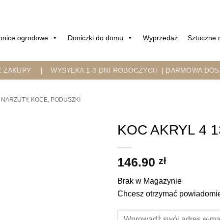
onice ogrodowe
Doniczki do domu
Wyprzedaż
Sztuczne r
E ZAKUPY
|
WYSYŁKA 1-3 DNI ROBOCZYCH
|
DARMOWA DOST
NARZUTY, KOCE, PODUSZKI
KOC AKRYL 4 1
146.90
zł
Brak w Magazynie
Chcesz otrzymać powiadomien