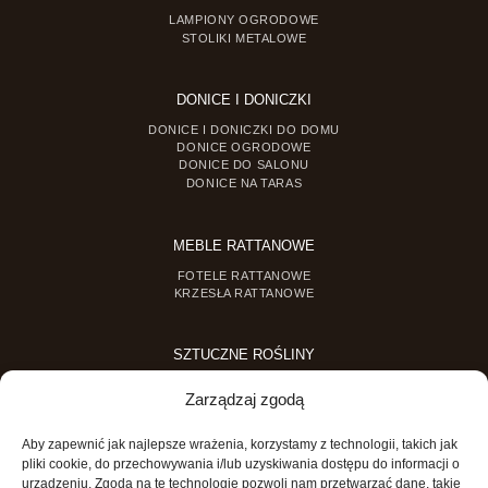
LAMPIONY OGRODOWE
STOLIKI METALOWE
DONICE I DONICZKI
DONICE I DONICZKI DO DOMU
DONICE OGRODOWE
DONICE DO SALONU
DONICE NA TARAS
MEBLE RATTANOWE
FOTELE RATTANOWE
KRZESŁA RATTANOWE
SZTUCZNE ROŚLINY
SZTUCZNE DRZEWKA
Zarządzaj zgodą
SZTUCZNE ROŚLINY DONICZKOWE
Aby zapewnić jak najlepsze wrażenia, korzystamy z technologii, takich jak
MINI OGRODY
pliki cookie, do przechowywania i/lub uzyskiwania dostępu do informacji o
urządzeniu. Zgoda na te technologie pozwoli nam przetwarzać dane, takie