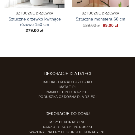
SZTUCZNE DRZEWKA
SZTUCZNE DRZEWKA
Sztuczne drzewko kwitnące
Sztuczna monstera 60 cm
różowe 150 cm
Pierwotna
Aktualna
129.00
zł
69.00
zł
cena
cena
279.00
zł
wynosiła:
wynosi:
129.00 zł.
69.00 zł.
DEKORACJE DLA DZIECI
BALDACHIM NAD ŁÓŻECZKO
MATA TIPI
NAMIOT TIPI DLA DZIECI
PODUSZKA OZDOBNA DLA DZIECI
DEKORACJE DO DOMU
MISY DEKORACYJNE
NARZUTY, KOCE, PODUSZKI
WAZONY, PATERY I FIGURKI DEKORACYJNE