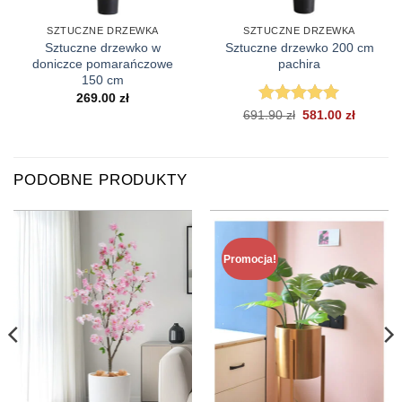
SZTUCZNE DRZEWKA
SZTUCZNE DRZEWKA
Sztuczne drzewko w
Sztuczne drzewko 200 cm
doniczce pomarańczowe
pachira
150 cm
269.00
zł
Pierwotna
Aktualn
691.90
Oceniono
zł
581.00
5
zł
cena
cena
na 5
wynosiła:
wynosi:
691.90 zł.
581.00 z
PODOBNE PRODUKTY
Promocja!