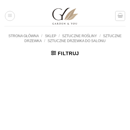
Przejdź
do
treści
/
/
/
STRONA GŁÓWNA
SKLEP
SZTUCZNE ROŚLINY
SZTUCZNE
/
DRZEWKA
SZTUCZNE DRZEWKA DO SALONU
FILTRUJ