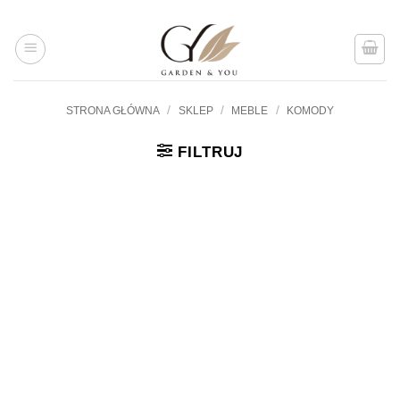
Przejdź
do
treści
/
/
/
STRONA GŁÓWNA
SKLEP
MEBLE
KOMODY
FILTRUJ