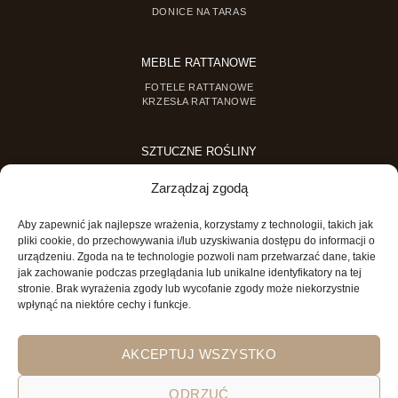
DONICE NA TARAS
MEBLE RATTANOWE
FOTELE RATTANOWE
KRZESŁA RATTANOWE
SZTUCZNE ROŚLINY
SZTUCZNE DRZEWKA
Zarządzaj zgodą
SZTUCZNE ROŚLINY DONICZKOWE
Aby zapewnić jak najlepsze wrażenia, korzystamy z technologii, takich jak
MINI OGRODY
pliki cookie, do przechowywania i/lub uzyskiwania dostępu do informacji o
urządzeniu. Zgoda na te technologie pozwoli nam przetwarzać dane, takie
MINI OGRÓD DLA DZIECI
jak zachowanie podczas przeglądania lub unikalne identyfikatory na tej
stronie. Brak wyrażenia zgody lub wycofanie zgody może niekorzystnie
wpłynąć na niektóre cechy i funkcje.
AKCEPTUJ WSZYSTKO
ODRZUĆ