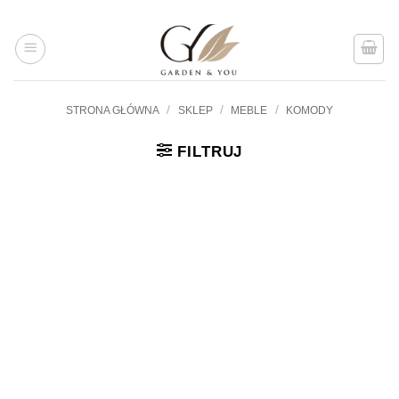
Przejdź
do
treści
/
/
/
STRONA GŁÓWNA
SKLEP
MEBLE
KOMODY
FILTRUJ