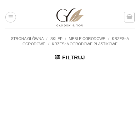
Przejdź
do
treści
/
/
/
STRONA GŁÓWNA
SKLEP
MEBLE OGRODOWE
KRZESŁA
/
OGRODOWE
KRZESŁA OGRODOWE PLASTIKOWE
FILTRUJ