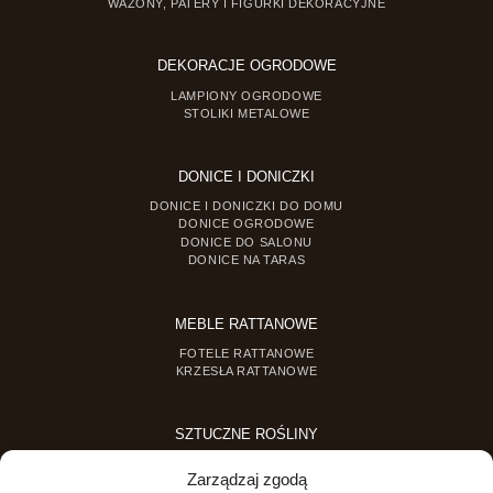
WAZONY, PATERY I FIGURKI DEKORACYJNE
DEKORACJE OGRODOWE
LAMPIONY OGRODOWE
STOLIKI METALOWE
DONICE I DONICZKI
DONICE I DONICZKI DO DOMU
DONICE OGRODOWE
DONICE DO SALONU
DONICE NA TARAS
MEBLE RATTANOWE
FOTELE RATTANOWE
KRZESŁA RATTANOWE
SZTUCZNE ROŚLINY
SZTUCZNE DRZEWKA
Zarządzaj zgodą
SZTUCZNE ROŚLINY DONICZKOWE