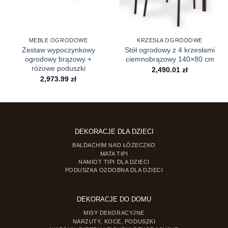
MEBLE OGRODOWE
KRZESŁA OGRODOWE
Zestaw wypoczynkowy
Stół ogrodowy z 4 krzesłami
ogrodowy brązowy +
ciemnobrązowy 140×80 cm
różowe poduszki
2,490.01
zł
2,973.99
zł
DEKORACJE DLA DZIECI
BALDACHIM NAD ŁÓŻECZKO
MATA TIPI
NAMIOT TIPI DLA DZIECI
PODUSZKA OZDOBNA DLA DZIECI
DEKORACJE DO DOMU
MISY DEKORACYJNE
NARZUTY, KOCE, PODUSZKI